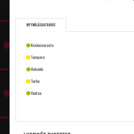
Skip
to
Myymäläsaatavuus
the
beginning
of
the
Keskusvarasto
images
gallery
Tampere
Helsinki
Turku
Vantaa