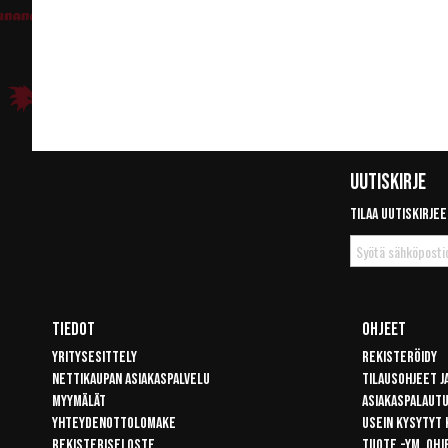
Uutiskirje
Tilaa uutiskirjee
Tilaa
uutiskirje
Tiedot
Ohjeet
Yritysesittely
Rekisteröidy
Nettikaupan asiakaspalvelu
Tilausohjeet j
Myymälät
Asiakaspalaut
Yhteydenottolomake
Usein kysytyt
Rekisteriseloste
Tuote -ym. ohj