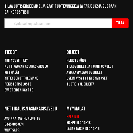
Tilaa uutiskirjeemme, ja saat tuotevinkkejä ja tarjouksia suoraan
sähköpostiisi!
Tilaa
Tilaa
uutiskirje
Tiedot
Ohjeet
Yritysesittely
Rekisteröidy
Nettikaupan asiakaspalvelu
Tilausohjeet ja toimituskulut
Myymälät
Asiakaspalautusohjeet
Yhteydenottolomake
Usein kysytyt kysymykset
Rekisteriseloste
Tuote -ym. ohjeita
Evästeiden käyttö
Nettikaupan Asiakaspalvelu
Myymälät
Helsinki
Avoinna: Ma-pe klo 8-16
Ma-pe klo 10-18
0445 805 874
Lauantaisin klo 10-16
Whatsapp: