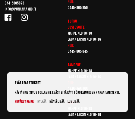
Puh:
044-5805873
0445-805 850
info@punanaamio.fi
Turku
Uusi osoite
Ma-pe klo 10-18
Lauantaisin klo 10-16
Puh:
0445-805 845
Tampere
Ma-pe klo 10-18
Lauantaisin klo 10-16
Puh:
Evästeasetukset
0445-805 855
Käytämme sivustollamme evästeitä käyttökokemuksen parantamiseksi.
Hyväksy kaikki
Hylkää
Näytä lisää
Lue lisää
Vantaa
Ma-pe klo 10-18
Lauantaisin klo 10-16
Puh:
0445-805 865