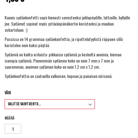
Kaunis sydänkonfetti sopii hienosti somisteeksi juhlapöydille, lattioille, hyllyille
jne. Sydämet sopivat myös ystävänpäiväkortin koristeeksi ja muuhun
askarteluun. :)
Pussissa on 14 grammaa sydänkonfettia, ja ripottelutyylistä riippuen sillä
koristelee noin kaksi pöytää.
Sydämiä on kahta erilaista: pikkuisia sydämiä ja keskeltä avoimia, hieman
isompia sydämiä. Pienemmän sydämen koko on noin 7 mm x 7 mm ja
suuremman, avoimen sydämen koko on noin 1,2 cm x 1,2 cm.
Sydänkonfettia on saatavilla valkoisen, hopean ja punaisen värisenä.
Väri
Määrä