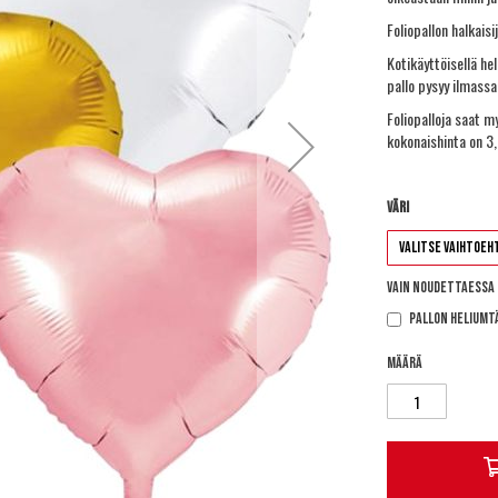
Foliopallon halkaisi
Kotikäyttöisellä
hel
pallo pysyy ilmassa 
Foliopalloja saat m
kokonaishinta on 3
Väri
Vain noudettaessa
Pallon heliumt
Määrä