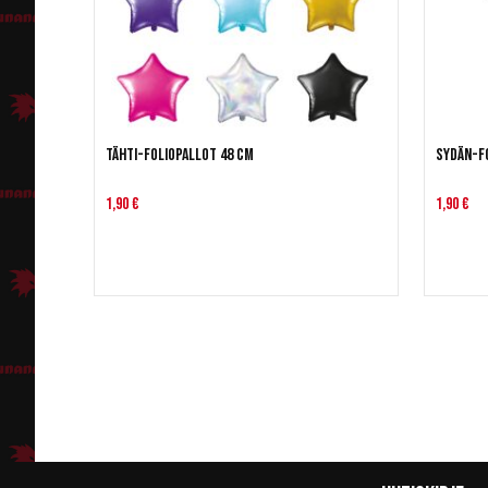
Tähti-foliopallot 48 cm
Sydän-fo
1,90 €
1,90 €