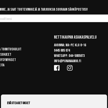
mme, ja saat tuotevinkkejä ja tarjouksia suoraan sähköpostiisi!
Nettikaupan Asiakaspalvelu
Avoinna: Ma-pe klo 8-16
a toimituskulut
0445 805 874
usohjeet
Whatsapp:
044-5805873
 kysymykset
info@punanaamio.fi
eita
Evästeasetukset