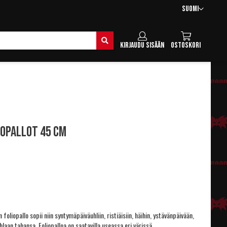
Kieli
Suomi
Hae
Kirjaudu sisään
Ostoskori
iopallot 45 cm
oliopallo sopii niin syntymäpäiväuhliin, ristiäisiin, häihin, ystävänpäivään,
hlaan tahansa. Foliopalloa on saatavilla useassa eri värissä.