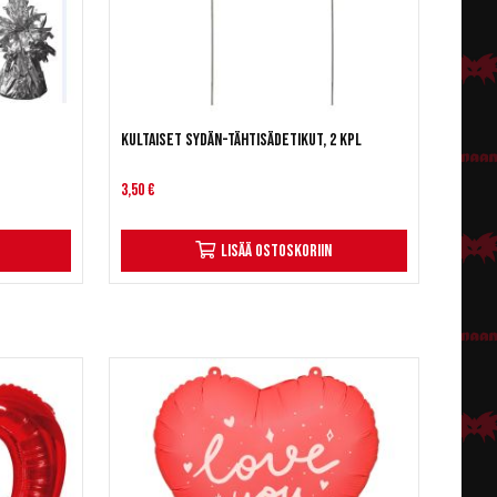
Kultaiset sydän-tähtisädetikut, 2 kpl
3,50 €
Lisää ostoskoriin