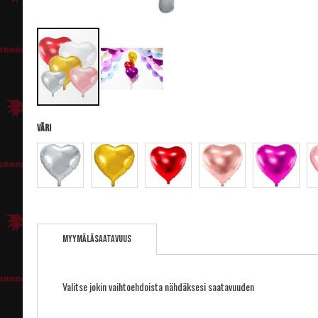
Väri
Skip
to
Myymäläsaatavuus
the
beginning
of
the
Valitse jokin vaihtoehdoista nähdäksesi saatavuuden
images
gallery