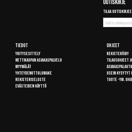
Uutiskirje
Tilaa uutiskirjee
Tilaa
uutiskirje
Tiedot
Ohjeet
Yritysesittely
Rekisteröidy
Nettikaupan asiakaspalvelu
Tilausohjeet j
Myymälät
Asiakaspalaut
Yhteydenottolomake
Usein kysytyt
Rekisteriseloste
Tuote -ym. ohj
Evästeiden käyttö