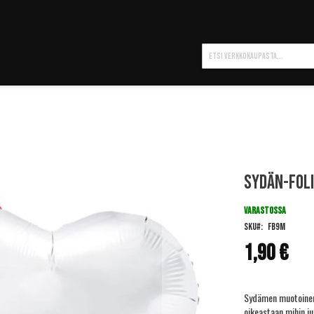
Hae
Sydän-fol
VARASTOSSA
SKU
FB9M
1,90 €
Sydämen muotoinen f
oikeastaan mihin ju