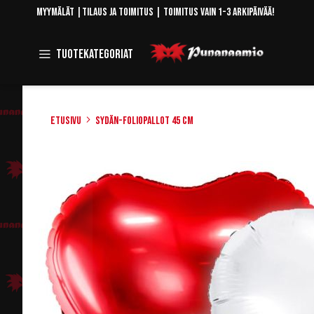
Skip
Myymälät
|
Tilaus ja toimitus
| Toimitus vain 1-3 arkipäivää!
to
Content
Toggle
Tuotekategoriat
Navigation
Etusivu
Sydän-foliopallot 45 cm
Skip
to
the
end
of
the
images
gallery