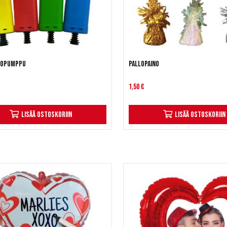
lopumppu
Pallopaino
1,50 €
Lisää ostoskoriin
Lisää ostoskoriin