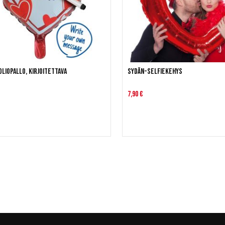
liopallo, kirjoitettava
Sydän-selfiekehys
7,90 €