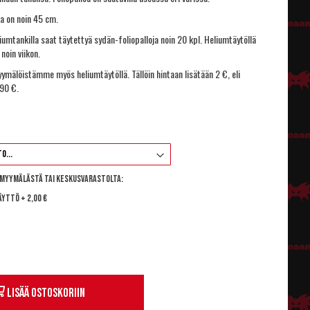
ja on noin 45 cm.
iumtankilla
saat täytettyä sydän-foliopalloja noin 20 kpl. Heliumtäytöllä
noin viikon.
yymälöistämme myös heliumtäytöllä. Tällöin hintaan lisätään 2 €, eli
,90 €.
 myymälästä tai keskusvarastolta:
äyttö
+
2,00 €
Lisää ostoskoriin