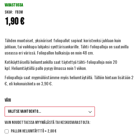
beginning
VARASTOSSA
of
SKU
FB3M
the
1,90 €
images
gallery
Tähden muotoiset, yksiväriset foliopallot sopivat koristeeksi juhlaan kuin
juhlaan, tai vaikkapa lahjaksi synttärisankarille. Tähti-foliopalloja on saatavilla
useassa eri värissä. Foliopallon halkaisija on noin 48 cm.
Kotikäyttöisellä
heliumtankilla
saat täytettyä tähti-foliopalloja noin 20
kpl. Heliumtäytöllä pallo pysyy ilmassa noin 1 viikon.
Foliopalloja saat myymälöistämme myös heliumtäytöllä. Tällöin hintaan lisätään 2
€, eli kokonaishinta on 3,90 €.
Väri
Vain noudettaessa myymälästä tai keskusvarastolta:
Pallon heliumtäyttö
+
2,00 €