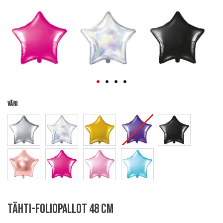
Väri
Skip
Tähti-foliopallot 48 cm
to
the