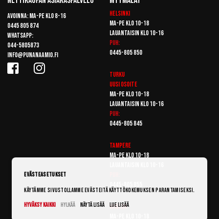
Nettikaupan Asiakaspalvelu
Myymälät
Helsinki
Avoinna: Ma-pe klo 8-16
Ma-pe klo 10-18
0445 805 874
Lauantaisin klo 10-16
Whatsapp:
Puh:
044-5805873
0445-805 850
info@punanaamio.fi
Turku
Uusi osoite
Ma-pe klo 10-18
Lauantaisin klo 10-16
Puh:
0445-805 845
Tampere
Ma-pe klo 10-18
Lauantaisin klo 10-16
Puh:
Evästeasetukset
0445-805 855
Käytämme sivustollamme evästeitä käyttökokemuksen parantamiseksi.
Hyväksy kaikki
Hylkää
Näytä lisää
Lue lisää
Vantaa
Ma-pe klo 10-18