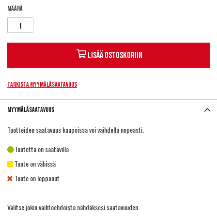
Määrä
Lisää ostoskoriin
Tarkista myymäläsaatavuus
Myymäläsaatavuus
Tuotteiden saatavuus kaupoissa voi vaihdella nopeasti.
Tuotetta on saatavilla
Tuote on vähissä
Tuote on loppunut
Valitse jokin vaihtoehdoista nähdäksesi saatavuuden