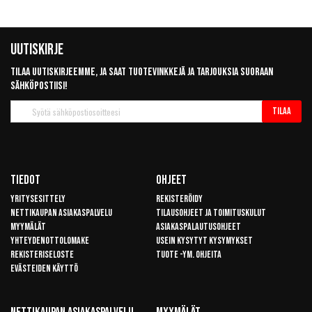
Uutiskirje
Tilaa uutiskirjeemme, ja saat tuotevinkkejä ja tarjouksia suoraan
sähköpostiisi!
Tilaa
Tilaa
uutiskirje
Tiedot
Ohjeet
Yritysesittely
Rekisteröidy
Nettikaupan asiakaspalvelu
Tilausohjeet ja toimituskulut
Myymälät
Asiakaspalautusohjeet
Yhteydenottolomake
Usein kysytyt kysymykset
Rekisteriseloste
Tuote -ym. ohjeita
Evästeiden käyttö