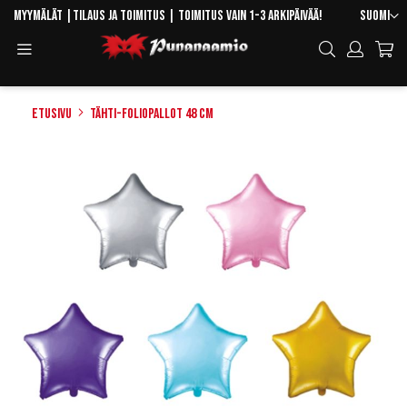
Skip
Kieli
Myymälät
|
Tilaus ja toimitus
| Toimitus vain 1-3 arkipäivää!
Suomi
to
Toggle
Hae
Content
Navigation
Etusivu
Tähti-foliopallot 48 cm
Skip
to
the
end
of
the
images
gallery