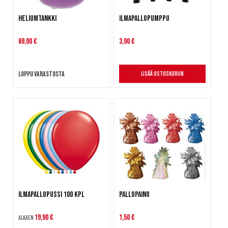
Heliumtankki
Ilmapallopumppu
69,00 €
3,90 €
Loppu varastosta
Lisää ostoskoriin
Ilmapallopussi 100 kpl
Pallopaino
19,90 €
1,50 €
Alkaen