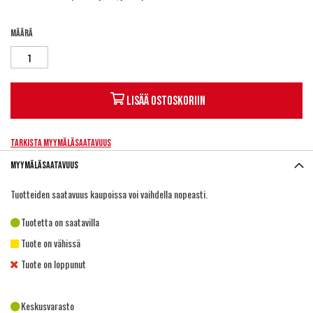
Määrä
Lisää ostoskoriin
Tarkista myymäläsaatavuus
Myymäläsaatavuus
Tuotteiden saatavuus kaupoissa voi vaihdella nopeasti.
Tuotetta on saatavilla
Tuote on vähissä
Tuote on loppunut
Keskusvarasto