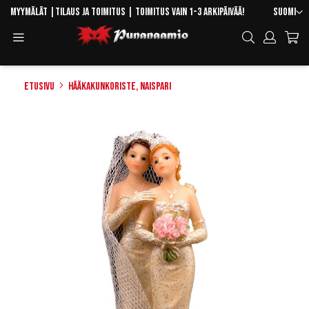
Skip
Kieli
Myymälät
|
Tilaus ja toimitus
| Toimitus vain 1-3 arkipäivää!
Suomi
to
Toggle
Hae
Content
Navigation
Etusivu
Hääkakunkoriste, naispari
Skip
to
the
end
of
the
images
gallery