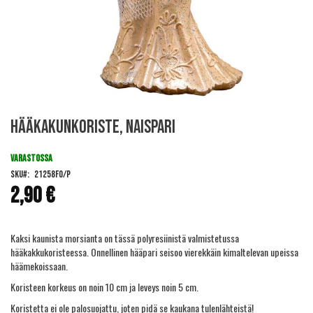
Skip
Hääkakunkoriste, naispari
to
the
beginning
VARASTOSSA
of
SKU
21258FO/P
the
2,90 €
images
gallery
Kaksi kaunista morsianta on tässä polyresiinistä valmistetussa
hääkakkukoristeessa. Onnellinen hääpari seisoo vierekkäin kimaltelevan upeissa
häämekoissaan.
Koristeen korkeus on noin 10 cm ja leveys noin 5 cm.
Koristetta ei ole palosuojattu, joten pidä se kaukana tulenlähteistä!