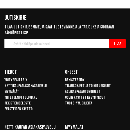
Uutiskirje
Tilaa uutiskirjeemme, ja saat tuotevinkkejä ja tarjouksia suoraan
sähköpostiisi!
Tilaa
Tilaa
uutiskirje
Tiedot
Ohjeet
Yritysesittely
Rekisteröidy
Nettikaupan asiakaspalvelu
Tilausohjeet ja toimituskulut
Myymälät
Asiakaspalautusohjeet
Yhteydenottolomake
Usein kysytyt kysymykset
Rekisteriseloste
Tuote -ym. ohjeita
Evästeiden käyttö
Nettikaupan Asiakaspalvelu
Myymälät