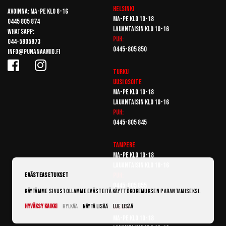
Helsinki
Avoinna: Ma-pe klo 8-16
Ma-pe klo 10-18
0445 805 874
Lauantaisin klo 10-16
Whatsapp:
Puh:
044-5805873
0445-805 850
info@punanaamio.fi
Turku
Uusi osoite
Ma-pe klo 10-18
Lauantaisin klo 10-16
Puh:
0445-805 845
Tampere
Ma-pe klo 10-18
Lauantaisin klo 10-16
Puh:
Evästeasetukset
0445-805 855
Käytämme sivustollamme evästeitä käyttökokemuksen parantamiseksi.
Hyväksy kaikki
Hylkää
Näytä lisää
Lue lisää
Vantaa
Ma-pe klo 10-18