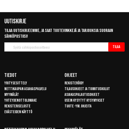
Uutiskirje
Tilaa uutiskirjeemme, ja saat tuotevinkkejä ja tarjouksia suoraan
sähköpostiisi!
Tilaa
Tilaa
uutiskirje
Tiedot
Ohjeet
Yritysesittely
Rekisteröidy
Nettikaupan asiakaspalvelu
Tilausohjeet ja toimituskulut
Myymälät
Asiakaspalautusohjeet
Yhteydenottolomake
Usein kysytyt kysymykset
Rekisteriseloste
Tuote -ym. ohjeita
Evästeiden käyttö