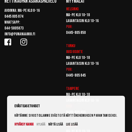
Nettikaupan Asiakaspalvelu
Myymälät
Helsinki
Avoinna: Ma-pe klo 8-16
Ma-pe klo 10-18
0445 805 874
Lauantaisin klo 10-16
Whatsapp:
Puh:
044-5805873
0445-805 850
info@punanaamio.fi
Turku
Uusi osoite
Ma-pe klo 10-18
Lauantaisin klo 10-16
Puh:
0445-805 845
Tampere
Ma-pe klo 10-18
Lauantaisin klo 10-16
Puh:
Evästeasetukset
0445-805 855
Käytämme sivustollamme evästeitä käyttökokemuksen parantamiseksi.
Hyväksy kaikki
Hylkää
Näytä lisää
Lue lisää
Vantaa
Ma-pe klo 10-18