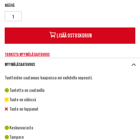
Määrä
Lisää ostoskoriin
Tarkista myymäläsaatavuus
Myymäläsaatavuus
Tuotteiden saatavuus kaupoissa voi vaihdella nopeasti.
Tuotetta on saatavilla
Tuote on vähissä
Tuote on loppunut
Keskusvarasto
Tampere