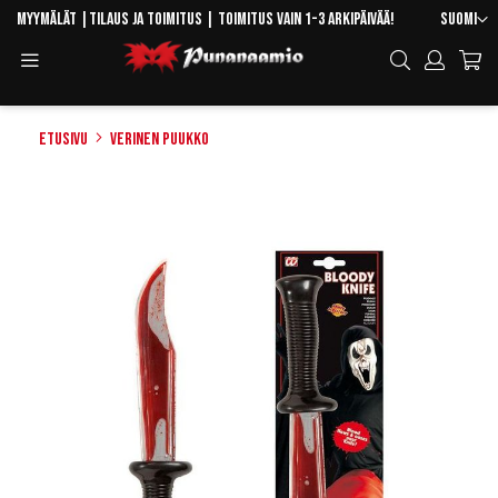
Skip
Kieli
Myymälät
|
Tilaus ja toimitus
| Toimitus vain 1-3 arkipäivää!
Suomi
to
Toggle
Hae
Content
Navigation
Etusivu
Verinen puukko
Skip
to
the
end
of
the
images
gallery