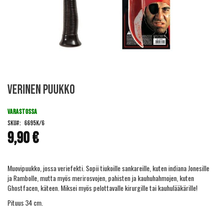
Skip
Verinen puukko
to
the
beginning
VARASTOSSA
of
SKU
6695K/6
the
9,90 €
images
gallery
Muovipuukko, jossa veriefekti. Sopii tiukoille sankareille, kuten indiana Jonesille
ja Rambolle, mutta myös merirosvojen, pahisten ja kauhuhahmojen, kuten
Ghostfacen, käteen. Miksei myös pelottavalle kirurgille tai kauhulääkärille!
Pituus 34 cm.