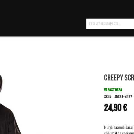
Hae
Creepy Sc
VARASTOSSA
SKU
45861-4587
24,90 €
Hurja naamiaisasu, 
säälimätön sarjamur