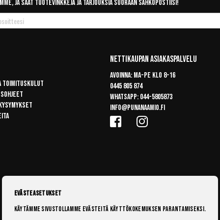
mme, ja saat tuotevinkkejä ja tarjouksia suoraan sähköpostiisi!
Nettikaupan Asiakaspalvelu
Avoinna: Ma-pe klo 8-16
a toimituskulut
0445 805 874
usohjeet
Whatsapp:
044-5805873
 kysymykset
info@punanaamio.fi
eita
Evästeasetukset
Käytämme sivustollamme evästeitä käyttökokemuksen parantamiseksi.