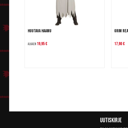
Huutava haamu
Grim Re
19,95 €
17,90 €
Alkaen
Uutiskirje