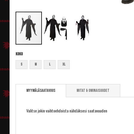
Koko
S
M
L
XL
Skip
to
Myymäläsaatavuus
Mitat & ominaisuudet
the
beginning
of
the
Valitse jokin vaihtoehdoista nähdäksesi saatavuuden
images
gallery