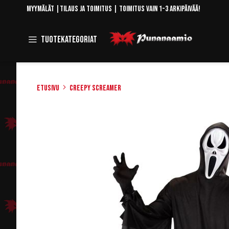
Skip
Myymälät
|
Tilaus ja toimitus
| Toimitus vain 1-3 arkipäivää!
to
Content
Toggle
Tuotekategoriat
Navigation
Etusivu
Creepy Screamer
Skip
to
the
end
of
the
images
gallery