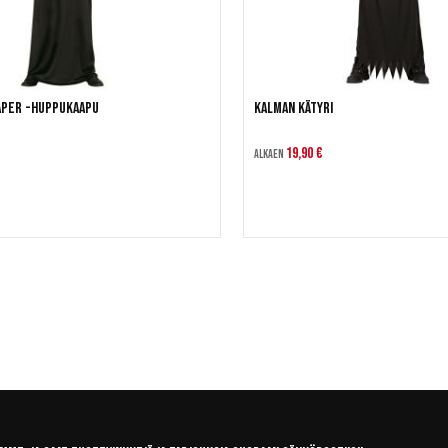
aper -huppukaapu
Kalman kätyri
19,90 €
Alkaen