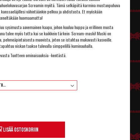
auhuelokuvasarjan Screamin myötä. Tämä selkäpiitä karmiva mustanpuhuva
t kanssaeläjillesi vähintäänkin pelkoa ja ahdistusta. Et myöskään
 keneltäkään huomaamatta!
uu sysimusta aavemainen kaapu, johon kuuluu huppu ja erillinen musta
ana tulee myös totta kai se kaikkein tärkein: Scream-maski! Maski on
a, pehmeäpintaisesta muovista, joten se istahtaa mukavasti kasvoille.
tapahtuu niskan taakse tulevalla simppelillä kuminauhalla.
levasta Tuotteen ominaisuuksia -kentästä.
Lisää ostoskoriin