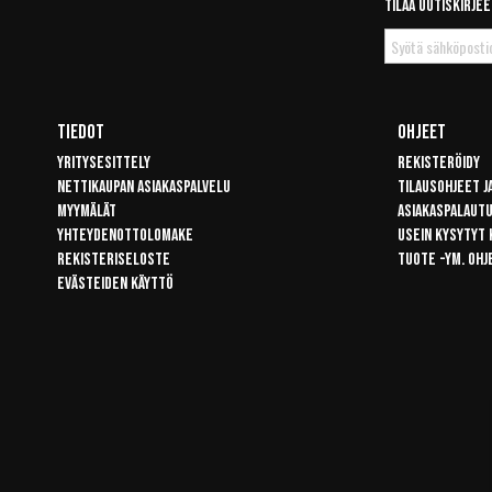
Tilaa uutiskirjee
Tilaa
uutiskirje
Tiedot
Ohjeet
Yritysesittely
Rekisteröidy
Nettikaupan asiakaspalvelu
Tilausohjeet j
Myymälät
Asiakaspalaut
Yhteydenottolomake
Usein kysytyt
Rekisteriseloste
Tuote -ym. ohj
Evästeiden käyttö