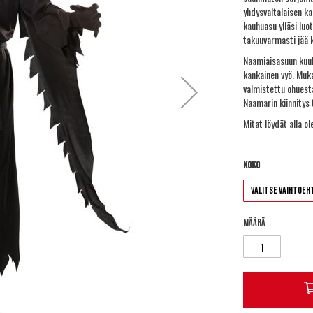
yhdysvaltalaisen k
kauhuasu ylläsi luo
takuuvarmasti jää
Naamiaisasuun kuul
kankainen vyö. Muk
valmistettu ohuest
Naamarin kiinnitys 
Mitat löydät alla o
Koko
Määrä