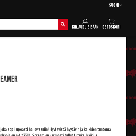
Kieli
Suomi
Hae
Kirjaudu sisään
Ostoskori
reamer
joka sopii upeasti halloweeniin! Hyytävistä hyytävin ja kaikkien tuntema
haaja on nyt täällä! Scream on varmasti tullut tutuksi kaikille