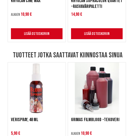
Kryolan Cine Wax
Kryolan Supracolor Quartet
-rasvaväripaletti
10,90 €
14,90 €
Alkaen
Lisää ostoskoriin
Lisää ostoskoriin
Tuotteet jotka saattavat kiinnostaa sinua
Verispray, 48 ml
Grimas Filmblood -tekoveri
5,90 €
10,90 €
Alkaen