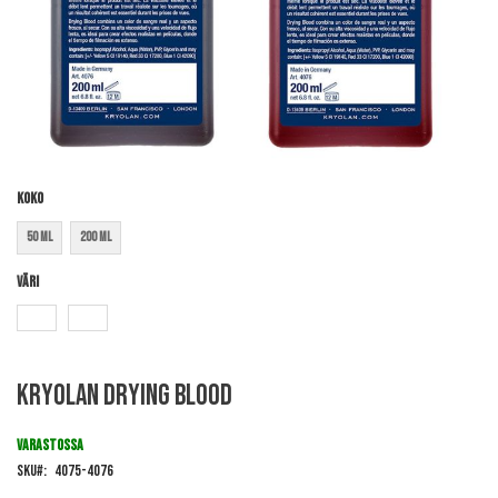
Koko
50 ml
200 ml
Väri
Skip
Kryolan Drying Blood
to
the
beginning
VARASTOSSA
of
SKU
4075-4076
the