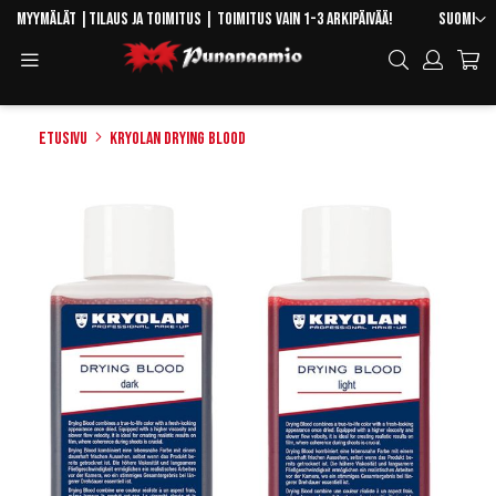
Skip
Kieli
Myymälät
|
Tilaus ja toimitus
| Toimitus vain 1-3 arkipäivää!
Suomi
to
Toggle
Hae
Content
Navigation
Etusivu
Kryolan Drying Blood
Skip
to
the
end
of
the
images
gallery