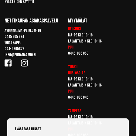
Evästeiden käyttö
Nettikaupan Asiakaspalvelu
Myymälät
Helsinki
Avoinna: Ma-pe klo 8-16
Ma-pe klo 10-18
0445 805 874
Lauantaisin klo 10-16
Whatsapp:
Puh:
044-5805873
0445-805 850
info@punanaamio.fi
Turku
Uusi osoite
Ma-pe klo 10-18
Lauantaisin klo 10-16
Puh:
0445-805 845
Tampere
Ma-pe klo 10-18
Lauantaisin klo 10-16
Puh:
Evästeasetukset
0445-805 855