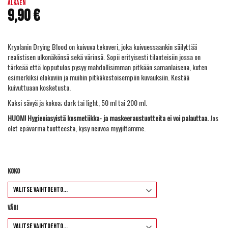
images
Alkaen
9,90 €
gallery
Kryolanin Drying Blood on kuivuva tekoveri, joka kuivuessaankin säilyttää
realistisen ulkonäkönsä sekä värinsä. Sopii erityisesti tilanteisiin jossa on
tärkeää että lopputulos pysyy mahdollisimman pitkään samanlaisena, kuten
esimerkiksi elokuviin ja muihin pitkäkestoisempiin kuvauksiin. Kestää
kuivuttuaan kosketusta.
Kaksi sävyä ja kokoa; dark tai light, 50 ml tai 200 ml.
HUOM! Hygieniasyistä kosmetiikka- ja maskeeraustuotteita ei voi palauttaa.
Jos
olet epävarma tuotteesta, kysy neuvoa myyjiltämme.
Koko
Väri