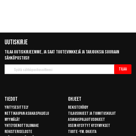
Uutiskirje
Tilaa uutiskirjeemme, ja saat tuotevinkkejä ja tarjouksia suoraan
sähköpostiisi!
Tilaa
Tilaa
uutiskirje
Tiedot
Ohjeet
Yritysesittely
Rekisteröidy
Nettikaupan asiakaspalvelu
Tilausohjeet ja toimituskulut
Myymälät
Asiakaspalautusohjeet
Yhteydenottolomake
Usein kysytyt kysymykset
Rekisteriseloste
Tuote -ym. ohjeita