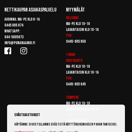
Nettikaupan Asiakaspalvelu
Myymälät
Helsinki
Avoinna: Ma-pe klo 8-16
Ma-pe klo 10-18
0445 805 874
Lauantaisin klo 10-16
Whatsapp:
Puh:
044-5805873
0445-805 850
info@punanaamio.fi
Turku
Uusi osoite
Ma-pe klo 10-18
Lauantaisin klo 10-16
Puh:
0445-805 845
Tampere
Ma-pe klo 10-18
Lauantaisin klo 10-16
Puh:
Evästeasetukset
0445-805 855
Käytämme sivustollamme evästeitä käyttökokemuksen parantamiseksi.