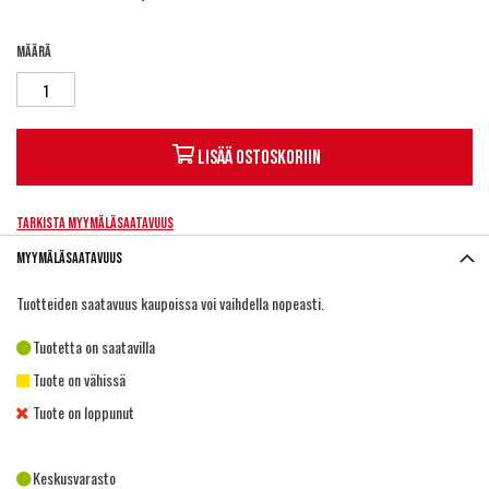
Määrä
Lisää ostoskoriin
Tarkista myymäläsaatavuus
Myymäläsaatavuus
Tuotteiden saatavuus kaupoissa voi vaihdella nopeasti.
Tuotetta on saatavilla
Tuote on vähissä
Tuote on loppunut
Keskusvarasto