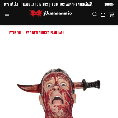
Skip
Kieli
Myymälät
|
Tilaus ja toimitus
| Toimitus vain 1-3 arkipäivää!
Suomi
to
Toggle
Hae
Content
Navigation
Etusivu
Verinen puukko pään läpi
Skip
to
the
end
of
the
images
gallery