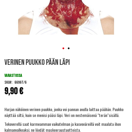
Skip
Verinen puukko pään läpi
to
the
beginning
VARASTOSSA
of
SKU
6696T/6
the
9,90 €
images
gallery
Hurjan näköinen verinen puukko, jonka voi pannan avulla laittaa päähän. Puukko
näyttää siltä, kuin se menisi pääsi läpi. Veri on nestemäisenä "terän"sisällä.
Tekoverellä saat karmeamman vaikutelman ja kasvoväreillä voit maalata ihon
kalmanvalkeaksi; ne löydät maskeeraustuotteista.