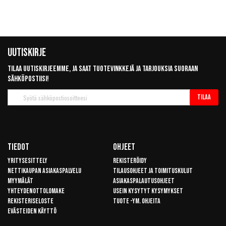
Uutiskirje
Tilaa uutiskirjeemme, ja saat tuotevinkkejä ja tarjouksia suoraan
sähköpostiisi!
Tilaa
Tilaa
uutiskirje
Tiedot
Ohjeet
Yritysesittely
Rekisteröidy
Nettikaupan asiakaspalvelu
Tilausohjeet ja toimituskulut
Myymälät
Asiakaspalautusohjeet
Yhteydenottolomake
Usein kysytyt kysymykset
Rekisteriseloste
Tuote -ym. ohjeita
Evästeiden käyttö