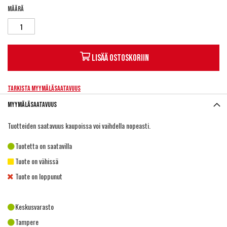
Määrä
Lisää ostoskoriin
Tarkista myymäläsaatavuus
Myymäläsaatavuus
Tuotteiden saatavuus kaupoissa voi vaihdella nopeasti.
Tuotetta on saatavilla
Tuote on vähissä
Tuote on loppunut
Keskusvarasto
Tampere