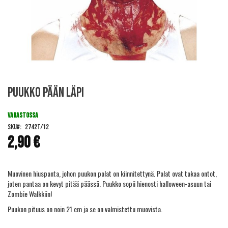
Skip
Puukko pään läpi
to
the
beginning
VARASTOSSA
of
SKU
2742T/12
the
2,90 €
images
gallery
Muovinen hiuspanta, johon puukon palat on kiinnitettynä. Palat ovat takaa ontot,
joten pantaa on kevyt pitää päässä. Puukko sopii hienosti halloween-asuun tai
Zombie Walkkiin!
Puukon pituus on noin 21 cm ja se on valmistettu muovista.