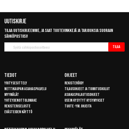
Uutiskirje
Tilaa uutiskirjeemme, ja saat tuotevinkkejä ja tarjouksia suoraan
sähköpostiisi!
Tilaa
Tilaa
uutiskirje
Tiedot
Ohjeet
Yritysesittely
Rekisteröidy
Nettikaupan asiakaspalvelu
Tilausohjeet ja toimituskulut
Myymälät
Asiakaspalautusohjeet
Yhteydenottolomake
Usein kysytyt kysymykset
Rekisteriseloste
Tuote -ym. ohjeita
Evästeiden käyttö