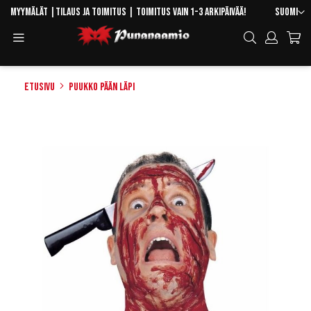
Skip
Kieli
Myymälät
|
Tilaus ja toimitus
| Toimitus vain 1-3 arkipäivää!
Suomi
to
Toggle
Hae
Content
Navigation
Etusivu
Puukko pään läpi
Skip
to
the
end
of
the
images
gallery