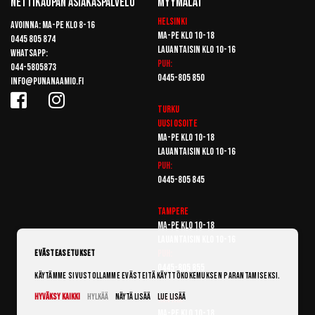
Nettikaupan Asiakaspalvelu
Myymälät
Helsinki
Avoinna: Ma-pe klo 8-16
Ma-pe klo 10-18
0445 805 874
Lauantaisin klo 10-16
Whatsapp:
Puh:
044-5805873
0445-805 850
info@punanaamio.fi
Turku
Uusi osoite
Ma-pe klo 10-18
Lauantaisin klo 10-16
Puh:
0445-805 845
Tampere
Ma-pe klo 10-18
Lauantaisin klo 10-16
Puh:
Evästeasetukset
0445-805 855
Käytämme sivustollamme evästeitä käyttökokemuksen parantamiseksi.
Hyväksy kaikki
Hylkää
Näytä lisää
Lue lisää
Vantaa
Ma-pe klo 10-18