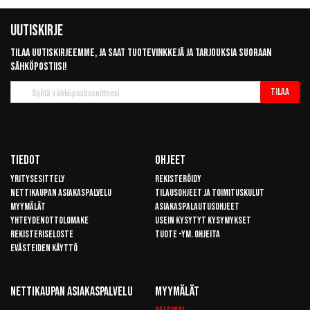
Uutiskirje
Tilaa uutiskirjeemme, ja saat tuotevinkkejä ja tarjouksia suoraan
sähköpostiisi!
Tilaa
Tilaa
uutiskirje
Tiedot
Ohjeet
Yritysesittely
Rekisteröidy
Nettikaupan asiakaspalvelu
Tilausohjeet ja toimituskulut
Myymälät
Asiakaspalautusohjeet
Yhteydenottolomake
Usein kysytyt kysymykset
Rekisteriseloste
Tuote -ym. ohjeita
Evästeiden käyttö
Nettikaupan Asiakaspalvelu
Myymälät