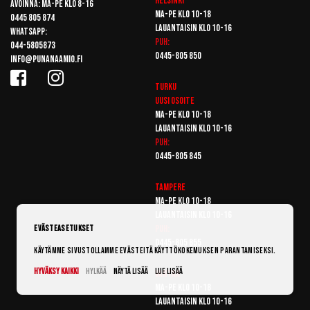
Helsinki
Avoinna: Ma-pe klo 8-16
Ma-pe klo 10-18
0445 805 874
Lauantaisin klo 10-16
Whatsapp:
Puh:
044-5805873
0445-805 850
info@punanaamio.fi
Turku
Uusi osoite
Ma-pe klo 10-18
Lauantaisin klo 10-16
Puh:
0445-805 845
Tampere
Ma-pe klo 10-18
Lauantaisin klo 10-16
Puh:
Evästeasetukset
0445-805 855
Käytämme sivustollamme evästeitä käyttökokemuksen parantamiseksi.
Hyväksy kaikki
Hylkää
Näytä lisää
Lue lisää
Vantaa
Ma-pe klo 10-18
Lauantaisin klo 10-16