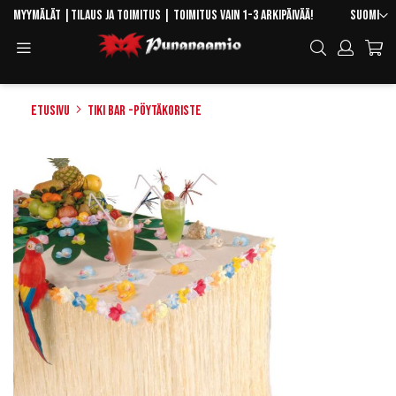
Skip
Kieli
Myymälät
|
Tilaus ja toimitus
| Toimitus vain 1-3 arkipäivää!
Suomi
to
Toggle
Hae
Content
Navigation
Etusivu
Tiki Bar -pöytäkoriste
Skip
to
the
end
of
the
images
gallery