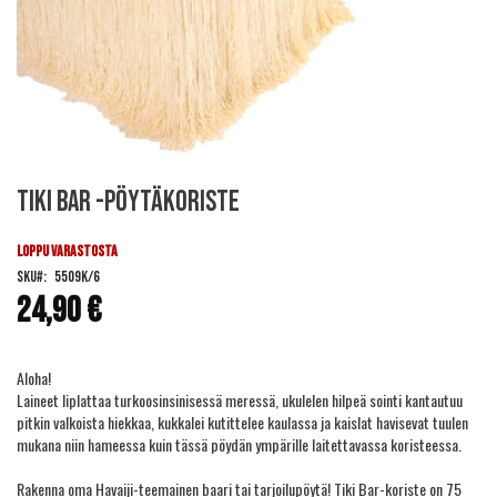
Skip
Tiki Bar -pöytäkoriste
to
the
beginning
LOPPU VARASTOSTA
of
SKU
5509K/6
the
24,90 €
images
gallery
Aloha!
Laineet liplattaa turkoosinsinisessä meressä, ukulelen hilpeä sointi kantautuu
pitkin valkoista hiekkaa, kukkalei kutittelee kaulassa ja kaislat havisevat tuulen
mukana niin hameessa kuin tässä pöydän ympärille laitettavassa koristeessa.
Rakenna oma Havaiji-teemainen baari tai tarjoilupöytä! Tiki Bar-koriste on 75