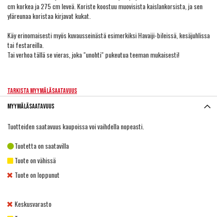
cm korkea ja 275 cm leveä. Koriste koostuu muovisista kaislankorsista, ja sen
yläreunaa koristaa kirjavat kukat.
Käy erinomaisesti myös kuvausseinästä esimerkiksi Havaiji-bileissä, kesäjuhlissa
tai festareilla.
Tai verhoa tällä se vieras, joka "unohti" pukeutua teeman mukaisesti!
Tarkista myymäläsaatavuus
Myymäläsaatavuus
Tuotteiden saatavuus kaupoissa voi vaihdella nopeasti.
Tuotetta on saatavilla
Tuote on vähissä
Tuote on loppunut
Keskusvarasto