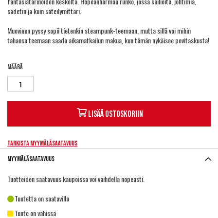
fantasiatarinoiden keskeltä. Hopeanharmaa runko, jossa säiliöitä, johtimia,
sädetin ja kuin säteilymittari.
Muovinen pyssy sopii tietenkin steampunk-teemaan, mutta sillä voi mihin
tahansa teemaan saada aikamatkailun makua, kun tämän nykäisee povitaskusta!
Määrä
Lisää ostoskoriin
Tarkista myymäläsaatavuus
Myymäläsaatavuus
Tuotteiden saatavuus kaupoissa voi vaihdella nopeasti.
Tuotetta on saatavilla
Tuote on vähissä