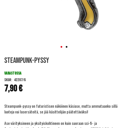
Skip
Steampunk-pyssy
to
the
beginning
VARASTOSSA
of
SKU
42207/6
the
7,90 €
images
gallery
Steampunk-pyssy on futuristisen näköinen käsiase, mutta ammutaanko sillä
luoteja vai lasersäteitä, se jää käsittelijän päätettäväksi!
Ase värityksineen ja yksityiskohtineen on kuin suoraan sci-fi- ja