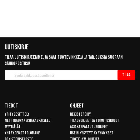
Uutiskirje
Tilaa uutiskirjeemme, ja saat tuotevinkkejä ja tarjouksia suoraan
sähköpostiisi!
Tilaa
Tilaa
uutiskirje
Tiedot
Ohjeet
Yritysesittely
Rekisteröidy
Nettikaupan asiakaspalvelu
Tilausohjeet ja toimituskulut
Myymälät
Asiakaspalautusohjeet
Yhteydenottolomake
Usein kysytyt kysymykset
Rekisteriseloste
Tuote -ym. ohjeita