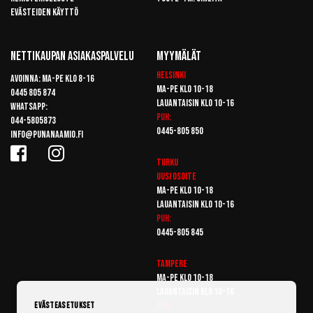
Evästeiden käyttö
Nettikaupan Asiakaspalvelu
Myymälät
Helsinki
Avoinna: Ma-pe klo 8-16
Ma-pe klo 10-18
0445 805 874
Lauantaisin klo 10-16
Whatsapp:
Puh:
044-5805873
0445-805 850
info@punanaamio.fi
Turku
Uusi osoite
Ma-pe klo 10-18
Lauantaisin klo 10-16
Puh:
0445-805 845
Tampere
Ma-pe klo 10-18
Lauantaisin klo 10-16
Puh:
Evästeasetukset