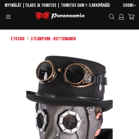
Skip
Kieli
Myymälät
|
Tilaus ja toimitus
| Toimitus vain 1-3 arkipäivää!
Suomi
to
Toggle
Hae
Content
Navigation
Etusivu
Steampunk -ruttonaamio
Skip
to
the
end
of
the
images
gallery