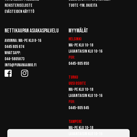
Rekisteriseloste
Tuote -ym. ohjeita
Evästeiden käyttö
Nettikaupan Asiakaspalvelu
Myymälät
Helsinki
Avoinna: Ma-pe klo 8-16
Ma-pe klo 10-18
0445 805 874
Lauantaisin klo 10-16
Whatsapp:
Puh:
044-5805873
0445-805 850
info@punanaamio.fi
Turku
Uusi osoite
Ma-pe klo 10-18
Lauantaisin klo 10-16
Puh:
0445-805 845
Tampere
Ma-pe klo 10-18
Lauantaisin klo 10-16