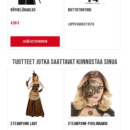
Röyhelökaulus
Ruttotohtori
4,50 €
Loppu varastosta
Lisää ostoskoriin
Tuotteet jotka saattavat kiinnostaa sinua
Steampunk Lady
Steampunk-puolinaamio