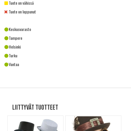
Tuote on vähissä
Tuote on loppunut
Keskusvarasto
Tampere
Helsinki
Turku
Vantaa
Liittyvät tuotteet