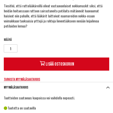
Tiesitkö, että ruttolääkäreillä olivat vastaavanlaiset nokkamaskit siksi, että
heidän hoitaessaan ruttoon sairastuneita potilaita mätänevät haavaumat
haisivat niin pahalle, että lääkärit laittoivat naamareiden nokka-osaan
voimakkaan tuoksuisia yrttejä ja rohtoja lieventääkseen nenään leijailevaa
potilaiden lemua?
Määrä
Lisää ostoskoriin
Tarkista myymäläsaatavuus
Myymäläsaatavuus
Tuotteiden saatavuus kaupoissa voi vaihdella nopeasti.
Tuotetta on saatavilla