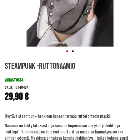
Skip
Steampunk -ruttonaamio
to
the
beginning
VARASTOSSA
of
SKU
01484CA
the
29,90 €
images
gallery
Hyytävä steampunk-henkinen hopeanharmaa ruttotohtorin maski.
Naamari on tehty lateksista, ja siinä on hopeisenvärisiä yksityiskohtia ja
"niittejä". Silmänreiät on kuin isot mutterit, ja niissä on läpinäkyvä verkko
silmien edessä. Maskissa on tukeva kuminauhakiinnitys. Huikea kokonaisuus!