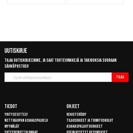
Uutiskirje
Tilaa uutiskirjeemme, ja saat tuotevinkkejä ja tarjouksia suoraan
sähköpostiisi!
Tilaa
Tilaa
uutiskirje
Tiedot
Ohjeet
Yritysesittely
Rekisteröidy
Nettikaupan asiakaspalvelu
Tilausohjeet ja toimituskulut
Myymälät
Asiakaspalautusohjeet
Yhteydenottolomake
Usein kysytyt kysymykset