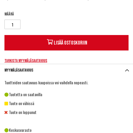
Määrä
Lisää ostoskoriin
Tarkista myymäläsaatavuus
Myymäläsaatavuus
Tuotteiden saatavuus kaupoissa voi vaihdella nopeasti.
Tuotetta on saatavilla
Tuote on vähissä
Tuote on loppunut
Keskusvarasto