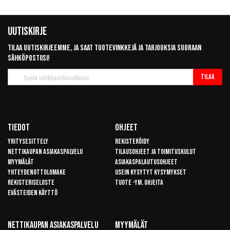
Uutiskirje
Tilaa uutiskirjeemme, ja saat tuotevinkkejä ja tarjouksia suoraan
sähköpostiisi!
Tilaa
Tilaa
uutiskirje
Tiedot
Ohjeet
Yritysesittely
Rekisteröidy
Nettikaupan asiakaspalvelu
Tilausohjeet ja toimituskulut
Myymälät
Asiakaspalautusohjeet
Yhteydenottolomake
Usein kysytyt kysymykset
Rekisteriseloste
Tuote -ym. ohjeita
Evästeiden käyttö
Nettikaupan Asiakaspalvelu
Myymälät