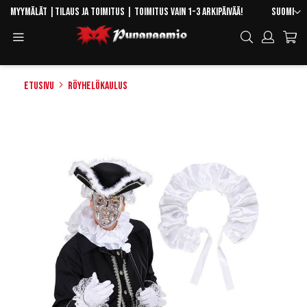
Skip
Kieli
Myymälät
|
Tilaus ja toimitus
| Toimitus vain 1-3 arkipäivää!
Suomi
to
Toggle
Hae
Content
Navigation
Etusivu
Röyhelökaulus
Skip
to
the
end
of
the
images
gallery