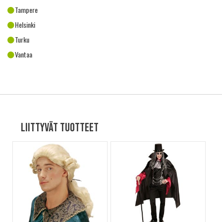
Tampere
Helsinki
Turku
Vantaa
Liittyvät tuotteet