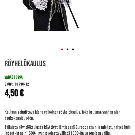
Skip
Röyhelökaulus
to
the
beginning
VARASTOSSA
of
SKU
8179C/12
the
4,50 €
images
gallery
Kaulaan solmittava hieno valkoinen röyhelökaulus, joka kruunaa vanhan ajan
asukokonaisuuden.
Tällaista röyhelökaulusta käyttivät läntisessä Euroopassa niin miehet, naiset kuin
lapsetkin noin 1500-luvun puolesta välistä 1600-luvun puoleen väliin.