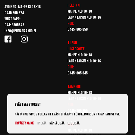
Helsinki
Avoinna: Ma-pe klo 8-16
Ma-pe klo 10-18
0445 805 874
Lauantaisin klo 10-16
Whatsapp:
Puh:
044-5805873
0445-805 850
info@punanaamio.fi
Turku
Uusi osoite
Ma-pe klo 10-18
Lauantaisin klo 10-16
Puh:
0445-805 845
Tampere
Ma-pe klo 10-18
Lauantaisin klo 10-16
Puh:
Evästeasetukset
0445-805 855
Käytämme sivustollamme evästeitä käyttökokemuksen parantamiseksi.
Hyväksy kaikki
Hylkää
Näytä lisää
Lue lisää
Vantaa
Ma-pe klo 10-18