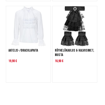
Aatelis-/draculapaita
Röyhelökaulus & kalvosimet,
musta
19,90 €
16,90 €