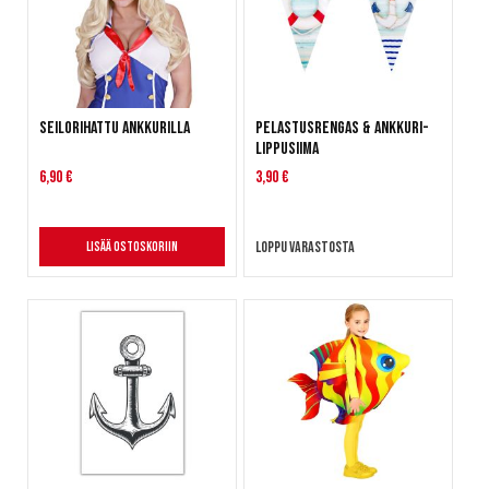
Seilorihattu ankkurilla
Pelastusrengas & ankkuri-
lippusiima
6,90 €
3,90 €
Loppu varastosta
Lisää ostoskoriin