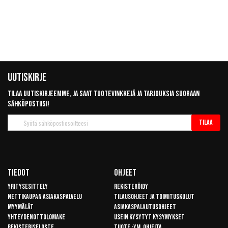
Uutiskirje
Tilaa uutiskirjeemme, ja saat tuotevinkkejä ja tarjouksia suoraan
sähköpostiisi!
Tilaa
Tilaa
uutiskirje
Tiedot
Ohjeet
Yritysesittely
Rekisteröidy
Nettikaupan asiakaspalvelu
Tilausohjeet ja toimituskulut
Myymälät
Asiakaspalautusohjeet
Yhteydenottolomake
Usein kysytyt kysymykset
Rekisteriseloste
Tuote -ym. ohjeita