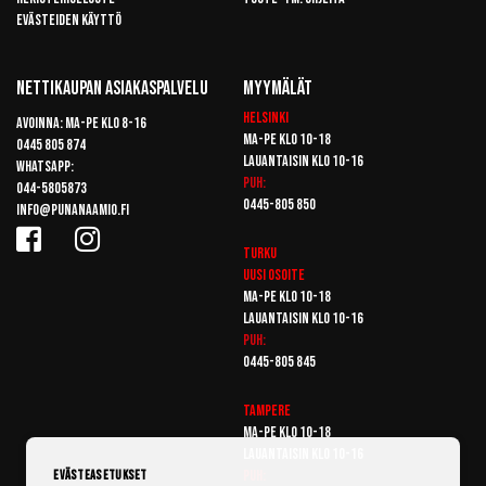
Evästeiden käyttö
Nettikaupan Asiakaspalvelu
Myymälät
Helsinki
Avoinna: Ma-pe klo 8-16
Ma-pe klo 10-18
0445 805 874
Lauantaisin klo 10-16
Whatsapp:
Puh:
044-5805873
0445-805 850
info@punanaamio.fi
Turku
Uusi osoite
Ma-pe klo 10-18
Lauantaisin klo 10-16
Puh:
0445-805 845
Tampere
Ma-pe klo 10-18
Lauantaisin klo 10-16
Puh:
Evästeasetukset