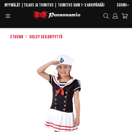
Skip
Kieli
Myymälät
|
Tilaus ja toimitus
| Toimitus vain 1-3 arkipäivää!
Suomi
to
Toggle
Hae
Content
Navigation
Etusivu
Sisley Seilorityttö
Skip
to
the
end
of
the
images
gallery