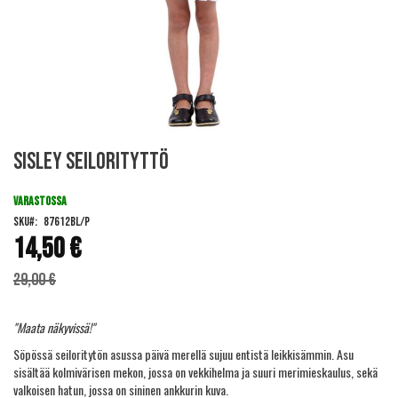
Skip
Sisley Seilorityttö
to
the
beginning
VARASTOSSA
of
SKU
87612BL/P
the
14,50 €
images
Alennushinta
gallery
29,00 €
"Maata näkyvissä!"
Söpössä seiloritytön asussa päivä merellä sujuu entistä leikkisämmin. Asu
sisältää kolmivärisen mekon, jossa on vekkihelma ja suuri merimieskaulus, sekä
valkoisen hatun, jossa on sininen ankkurin kuva.