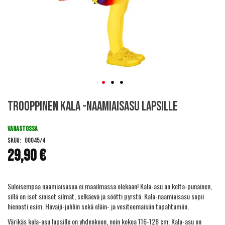
Skip
Trooppinen kala -naamiaisasu lapsille
to
the
beginning
VARASTOSSA
of
SKU
00045/4
the
29,90 €
images
gallery
Suloisempaa naamiaisasua ei maailmassa olekaan! Kala-asu on kelta-punainen,
sillä on isot siniset silmät, selkäevä ja söötti pyrstö. Kala-naamiaisasu sopii
hienosti esim. Havaiji-juhliin sekä eläin- ja vesiteemaisiin tapahtumiin.
Värikäs kala-asu lapsille on yhdenkoon, noin kokoa 116-128 cm. Kala-asu on