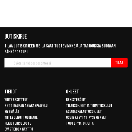
Uutiskirje
Tilaa uutiskirjeemme, ja saat tuotevinkkejä ja tarjouksia suoraan
sähköpostiisi!
Tilaa
Tilaa
uutiskirje
Tiedot
Ohjeet
Yritysesittely
Rekisteröidy
Nettikaupan asiakaspalvelu
Tilausohjeet ja toimituskulut
Myymälät
Asiakaspalautusohjeet
Yhteydenottolomake
Usein kysytyt kysymykset
Rekisteriseloste
Tuote -ym. ohjeita
Evästeiden käyttö