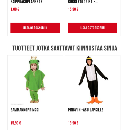
saippuakuplaneste
Bubbleologist -
saippuakuplasetti
1,00 €
15,90 €
Lisää ostoskoriin
Lisää ostoskoriin
Tuotteet jotka saattavat kiinnostaa sinua
Sammakkoprinssi
Pingviini-asu lapsille
15,90 €
19,90 €