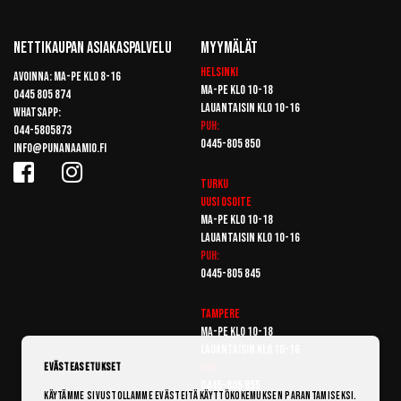
Nettikaupan Asiakaspalvelu
Myymälät
Helsinki
Avoinna: Ma-pe klo 8-16
Ma-pe klo 10-18
0445 805 874
Lauantaisin klo 10-16
Whatsapp:
Puh:
044-5805873
0445-805 850
info@punanaamio.fi
Turku
Uusi osoite
Ma-pe klo 10-18
Lauantaisin klo 10-16
Puh:
0445-805 845
Tampere
Ma-pe klo 10-18
Lauantaisin klo 10-16
Puh:
Evästeasetukset
0445-805 855
Käytämme sivustollamme evästeitä käyttökokemuksen parantamiseksi.