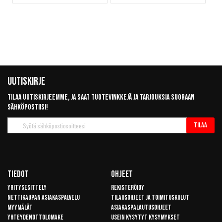
Uutiskirje
Tilaa uutiskirjeemme, ja saat tuotevinkkejä ja tarjouksia suoraan
sähköpostiisi!
Tilaa
Tilaa
uutiskirje
Tiedot
Ohjeet
Yritysesittely
Rekisteröidy
Nettikaupan asiakaspalvelu
Tilausohjeet ja toimituskulut
Myymälät
Asiakaspalautusohjeet
Yhteydenottolomake
Usein kysytyt kysymykset