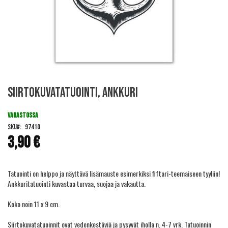
Skip
Siirtokuvatatuointi, ankkuri
to
the
beginning
VARASTOSSA
of
SKU
97410
the
3,90 €
images
gallery
Tatuointi on helppo ja näyttävä lisämauste esimerkiksi fiftari-teemaiseen tyyliin!
Ankkuritatuointi kuvastaa turvaa, suojaa ja vakautta.
Koko noin 11 x 9 cm.
Siirtokuvatatuoinnit ovat vedenkestäviä ja pysyvät iholla n. 4-7 vrk. Tatuoinnin