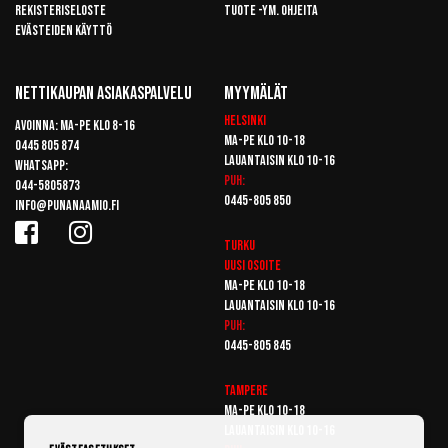
Rekisteriseloste
Tuote -ym. ohjeita
Evästeiden käyttö
Nettikaupan Asiakaspalvelu
Myymälät
Helsinki
Avoinna: Ma-pe klo 8-16
Ma-pe klo 10-18
0445 805 874
Lauantaisin klo 10-16
Whatsapp:
Puh:
044-5805873
0445-805 850
info@punanaamio.fi
Turku
Uusi osoite
Ma-pe klo 10-18
Lauantaisin klo 10-16
Puh:
0445-805 845
Tampere
Ma-pe klo 10-18
Lauantaisin klo 10-16