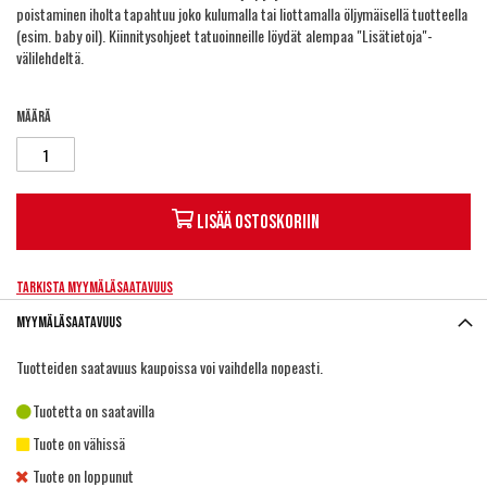
poistaminen iholta tapahtuu joko kulumalla tai liottamalla öljymäisellä tuotteella
(esim. baby oil). Kiinnitysohjeet tatuoinneille löydät alempaa "Lisätietoja"-
välilehdeltä.
Määrä
Lisää ostoskoriin
Tarkista myymäläsaatavuus
Myymäläsaatavuus
Tuotteiden saatavuus kaupoissa voi vaihdella nopeasti.
Tuotetta on saatavilla
Tuote on vähissä
Tuote on loppunut