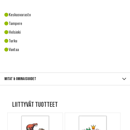
Keskusvarasto
Tampere
Helsinki
Turku
Vantaa
Mitat & ominaisuudet
Liittyvät tuotteet