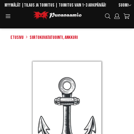
Skip
Kieli
Myymälät
|
Tilaus ja toimitus
| Toimitus vain 1-3 arkipäivää!
Suomi
to
Toggle
Hae
Content
Navigation
Etusivu
Siirtokuvatatuointi, ankkuri
Skip
to
the
end
of
the
images
gallery