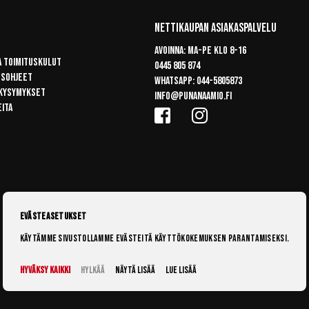
Nettikaupan Asiakaspalvelu
Avoinna: Ma-pe klo 8-16
a toimituskulut
0445 805 874
usohjeet
Whatsapp:
044-5805873
 kysymykset
info@punanaamio.fi
eita
Evästeasetukset
Käytämme sivustollamme evästeitä käyttökokemuksen parantamiseksi.
Hyväksy kaikki
Hylkää
Näytä lisää
Lue lisää