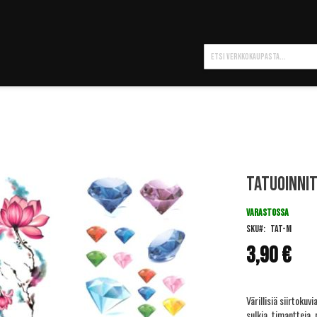
Hae
Tatuoinnit
VARASTOSSA
SKU
TAT-M
3,90 €
Värillisiä siirtokuvi
sulkia, timantteja, 