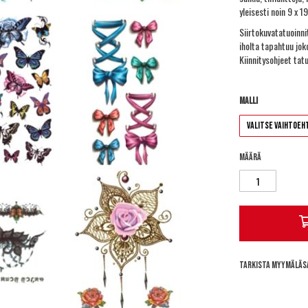
yleisesti noin 9 x 1
Siirtokuvatatuoinni
iholta tapahtuu joko
Kiinnitysohjeet tat
Malli
Määrä
Tarkista myymäläs