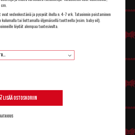
9 cm.
t ovat vedenkestäviä ja pysyvät iholla n. 4-7 vrk. Tatuoinnin poistaminen
 kulumalla tai liottamalla öljymäisellä tuotteella (esim. baby oil).
uoinneille löydät alempaa tuotesivulta.
Lisää ostoskoriin
aatavuus