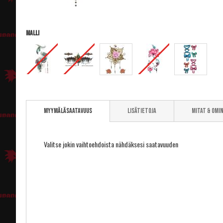
Malli
Skip
to
Myymäläsaatavuus
Lisätietoja
Mitat & omi
the
beginning
of
the
Valitse jokin vaihtoehdoista nähdäksesi saatavuuden
images
gallery