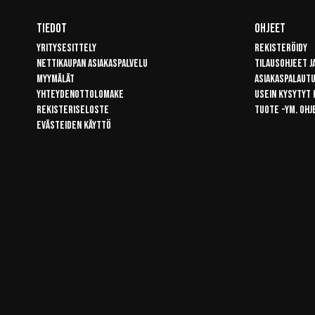
Tiedot
Ohjeet
Yritysesittely
Rekisteröidy
Nettikaupan asiakaspalvelu
Tilausohjeet j
Myymälät
Asiakaspalaut
Yhteydenottolomake
Usein kysytyt
Rekisteriseloste
Tuote -ym. ohj
Evästeiden käyttö