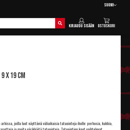
Kieli
Suomi
Hae
Kirjaudu sisään
Ostoskori
 9 x 19 cm
a arkissa, joilla luot näyttäviä väliaikaisia tatuointeja iholle: perhosia, kukkia,
rusetteja ja muita värikkäitä tatuointeja. Tatuointien koot vaihtelevat,