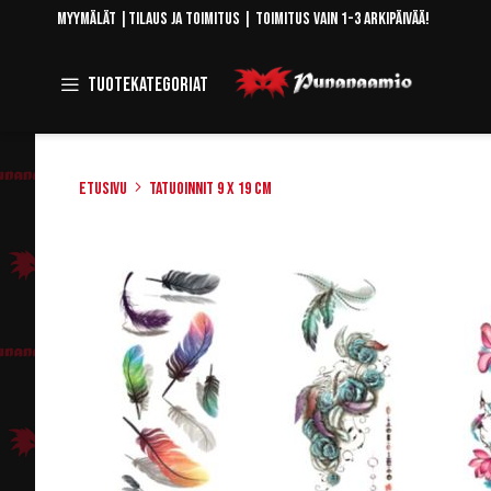
Skip
Myymälät
|
Tilaus ja toimitus
| Toimitus vain 1-3 arkipäivää!
to
Content
Toggle
Tuotekategoriat
Navigation
Etusivu
Tatuoinnit 9 x 19 cm
Skip
to
the
end
of
the
images
gallery