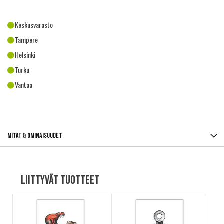
Keskusvarasto
Tampere
Helsinki
Turku
Vantaa
Mitat & ominaisuudet
Liittyvät tuotteet