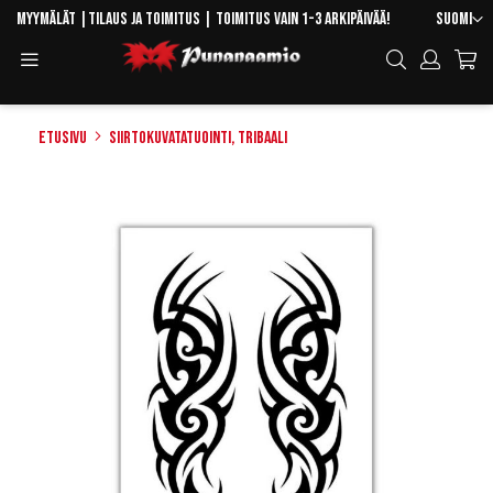
Skip
Kieli
Myymälät
|
Tilaus ja toimitus
| Toimitus vain 1-3 arkipäivää!
Suomi
to
Toggle
Hae
Content
Navigation
Etusivu
Siirtokuvatatuointi, tribaali
Skip
to
the
end
of
the
images
gallery