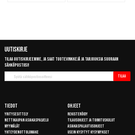
Uutiskirje
Tilaa uutiskirjeemme, ja saat tuotevinkkejä ja tarjouksia suoraan
sähköpostiisi!
Tilaa
Tilaa
uutiskirje
Tiedot
Ohjeet
Yritysesittely
Rekisteröidy
Nettikaupan asiakaspalvelu
Tilausohjeet ja toimituskulut
Myymälät
Asiakaspalautusohjeet
Yhteydenottolomake
Usein kysytyt kysymykset