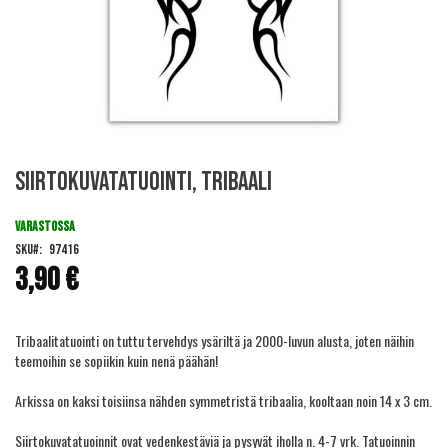
Skip
Siirtokuvatatuointi, tribaali
to
the
beginning
VARASTOSSA
of
SKU
97416
the
3,90 €
images
gallery
Tribaalitatuointi on tuttu tervehdys ysäriltä ja 2000-luvun alusta, joten näihin
teemoihin se sopiikin kuin nenä päähän!
Arkissa on kaksi toisiinsa nähden symmetristä tribaalia, kooltaan noin 14 x 3 cm.
Siirtokuvatatuoinnit ovat vedenkestäviä ja pysyvät iholla n. 4-7 vrk. Tatuoinnin