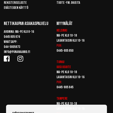
Rekisteriseloste
Tuote -ym. ohjeita
Evästeiden käyttö
Nettikaupan Asiakaspalvelu
Myymälät
Helsinki
Avoinna: Ma-pe klo 8-16
Ma-pe klo 10-18
0445 805 874
Lauantaisin klo 10-16
Whatsapp:
Puh:
044-5805873
0445-805 850
info@punanaamio.fi
Turku
Uusi osoite
Ma-pe klo 10-18
Lauantaisin klo 10-16
Puh:
0445-805 845
Tampere
Ma-pe klo 10-18
Lauantaisin klo 10-16