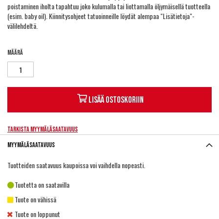
poistaminen iholta tapahtuu joko kulumalla tai liottamalla öljymäisellä tuotteella
(esim. baby oil). Kiinnitysohjeet tatuoinneille löydät alempaa "Lisätietoja"-
välilehdeltä.
Määrä
Lisää ostoskoriin
Tarkista myymäläsaatavuus
Myymäläsaatavuus
Tuotteiden saatavuus kaupoissa voi vaihdella nopeasti.
Tuotetta on saatavilla
Tuote on vähissä
Tuote on loppunut