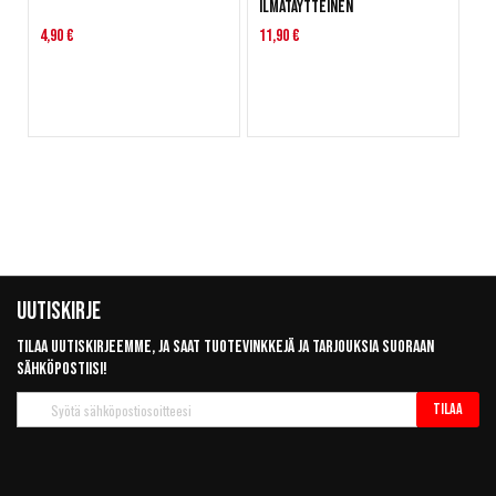
ilmatäytteinen
4,90 €
11,90 €
Uutiskirje
Tilaa uutiskirjeemme, ja saat tuotevinkkejä ja tarjouksia suoraan
sähköpostiisi!
Tilaa
Tilaa
uutiskirje