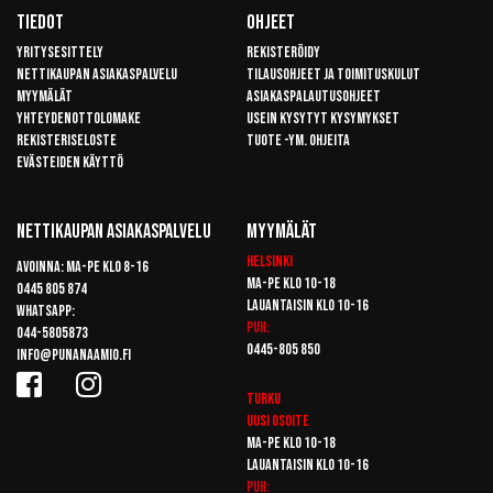
Tiedot
Ohjeet
Yritysesittely
Rekisteröidy
Nettikaupan asiakaspalvelu
Tilausohjeet ja toimituskulut
Myymälät
Asiakaspalautusohjeet
Yhteydenottolomake
Usein kysytyt kysymykset
Rekisteriseloste
Tuote -ym. ohjeita
Evästeiden käyttö
Nettikaupan Asiakaspalvelu
Myymälät
Helsinki
Avoinna: Ma-pe klo 8-16
Ma-pe klo 10-18
0445 805 874
Lauantaisin klo 10-16
Whatsapp:
Puh:
044-5805873
0445-805 850
info@punanaamio.fi
Turku
Uusi osoite
Ma-pe klo 10-18
Lauantaisin klo 10-16
Puh: