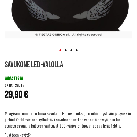
Skip
Savukone LED-valolla
to
the
beginning
VARASTOSSA
of
SKU
26718
the
29,90 €
images
gallery
Maagisen tunnelman luova savukone Halloweeniksi ja muihin mystisiin ja synkkiin
juhliin! Verkkovirtaan kytkettävä savukone tuottaa vedestä höyryä joka luo
utuista savua, ja laitteen vaihtuvat LED-värivalot tuovat upeaa lisäefektiä.
Tuotteen käyttö: