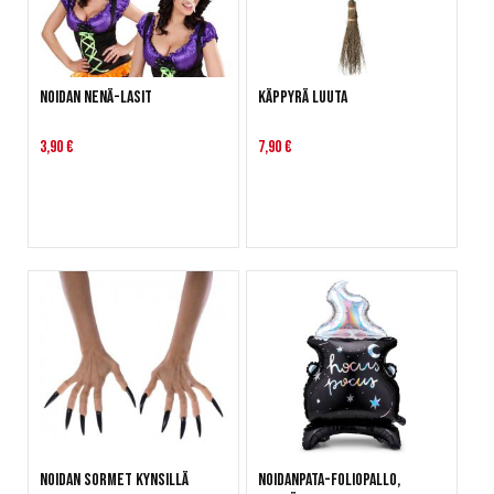
Noidan nenä-lasit
Käppyrä Luuta
3,90 €
7,90 €
Noidan sormet kynsillä
Noidanpata-foliopallo,