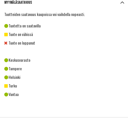
Myymäläsaatavuus
Tuotteiden saatavuus kaupoissa voi vaihdella nopeasti.
Tuotetta on saatavilla
Tuote on vähissä
Tuote on loppunut
Keskusvarasto
Tampere
Helsinki
Turku
Vantaa