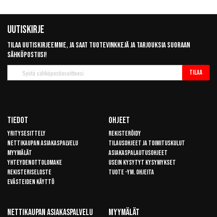
Uutiskirje
Tilaa uutiskirjeemme, ja saat tuotevinkkejä ja tarjouksia suoraan
sähköpostiisi!
Tilaa
Tilaa
uutiskirje
Tiedot
Ohjeet
Yritysesittely
Rekisteröidy
Nettikaupan asiakaspalvelu
Tilausohjeet ja toimituskulut
Myymälät
Asiakaspalautusohjeet
Yhteydenottolomake
Usein kysytyt kysymykset
Rekisteriseloste
Tuote -ym. ohjeita
Evästeiden käyttö
Nettikaupan Asiakaspalvelu
Myymälät