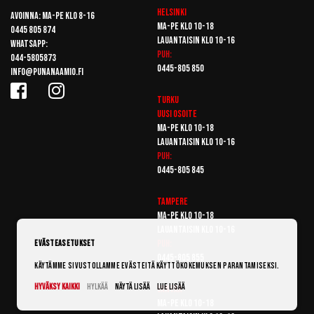
Helsinki
Avoinna: Ma-pe klo 8-16
Ma-pe klo 10-18
0445 805 874
Lauantaisin klo 10-16
Whatsapp:
Puh:
044-5805873
0445-805 850
info@punanaamio.fi
Turku
Uusi osoite
Ma-pe klo 10-18
Lauantaisin klo 10-16
Puh:
0445-805 845
Tampere
Ma-pe klo 10-18
Lauantaisin klo 10-16
Puh:
Evästeasetukset
0445-805 855
Käytämme sivustollamme evästeitä käyttökokemuksen parantamiseksi.
Hyväksy kaikki
Hylkää
Näytä lisää
Lue lisää
Vantaa
Ma-pe klo 10-18