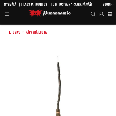
Skip
Kieli
Myymälät
|
Tilaus ja toimitus
| Toimitus vain 1-3 arkipäivää!
Suomi
to
Toggle
Hae
Content
Navigation
Etusivu
Käppyrä Luuta
Skip
to
the
end
of
the
images
gallery