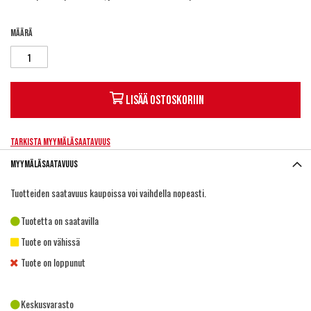
Määrä
Lisää ostoskoriin
Tarkista myymäläsaatavuus
Myymäläsaatavuus
Tuotteiden saatavuus kaupoissa voi vaihdella nopeasti.
Tuotetta on saatavilla
Tuote on vähissä
Tuote on loppunut
Keskusvarasto