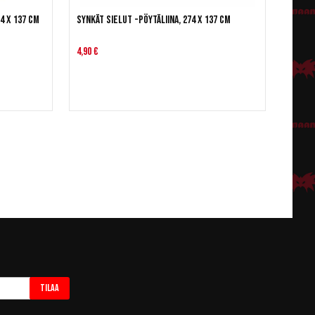
4 x 137 cm
Synkät sielut -pöytäliina, 274 x 137 cm
4,90 €
Tilaa