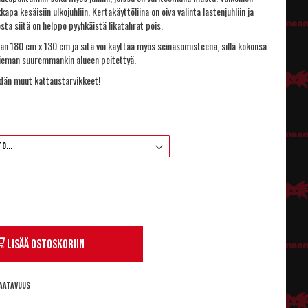
kkapa kesäisiin ulkojuhliin. Kertakäyttöliina on oiva valinta lastenjuhliin ja
sta siitä on helppo pyyhkäistä likatahrat pois.
aan 180 cm x 130 cm ja sitä voi käyttää myös seinäsomisteena, sillä kokonsa
 hieman suuremmankin alueen peitettyä.
idän muut
kattaustarvikkeet
!
Lisää ostoskoriin
aatavuus