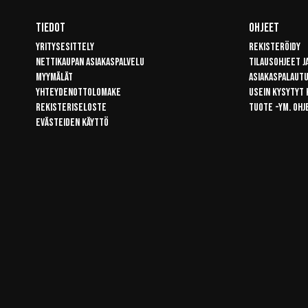
Tiedot
Ohjeet
Yritysesittely
Rekisteröidy
Nettikaupan asiakaspalvelu
Tilausohjeet j
Myymälät
Asiakaspalaut
Yhteydenottolomake
Usein kysytyt
Rekisteriseloste
Tuote -ym. ohj
Evästeiden käyttö