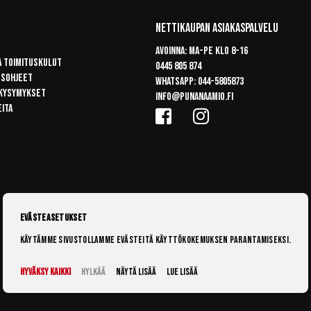
Nettikaupan Asiakaspalvelu
Avoinna: Ma-pe klo 8-16
a toimituskulut
0445 805 874
usohjeet
Whatsapp:
044-5805873
 kysymykset
info@punanaamio.fi
eita
Evästeasetukset
Käytämme sivustollamme evästeitä käyttökokemuksen parantamiseksi.
Hyväksy kaikki
Hylkää
Näytä lisää
Lue lisää