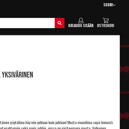
Kieli
Suomi
Hae
Kirjaudu sisään
Ostoskori
, yksivärinen
öinen pöytäliina käy niin juhlaan kuin juhlaan! Musta muoviliina sopii hienosti
hutapahtumiin sekä myös juhliin, joissa on väriteemana musta. Valkoinen