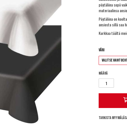
pöytäliina sopii vai
materiaalinsa ansio
Pöytäliina on koolt
ansiosta sillä saa
Kurkkaa täältä me
Väri
Määrä
Tarkista myymäläs