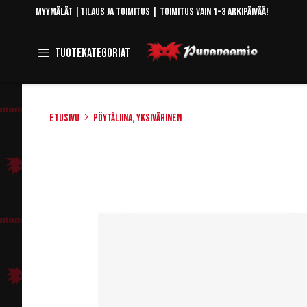
Skip
Myymälät
|
Tilaus ja toimitus
| Toimitus vain 1-3 arkipäivää!
to
Content
Toggle
Tuotekategoriat
Navigation
Etusivu
Pöytäliina, yksivärinen
Skip
to
the
end
of
the
images
gallery