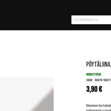
Hae
Pöytäliina
VARASTOSSA
SKU
50670-50671
3,90 €
Muovinen kertakäytt
halloweeniin ja kau