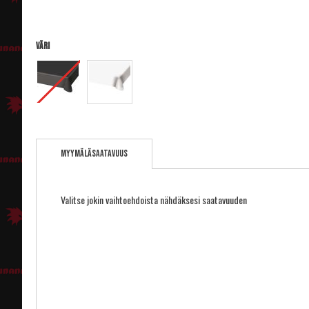
Väri
Skip
to
Myymäläsaatavuus
the
beginning
of
the
Valitse jokin vaihtoehdoista nähdäksesi saatavuuden
images
gallery