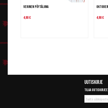
Verinen pöytäliina
Oktober
4,90 €
4,90 €
Uutiskirje
Tilaa uutiskirjee
Tilaa
uutiskirje