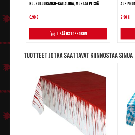
Ruusuluuranko-kaitaliina, mustaa pitsiä
Auringo
8,90 €
2,90 €
Lisää ostoskoriin
Tuotteet jotka saattavat kiinnostaa sinua