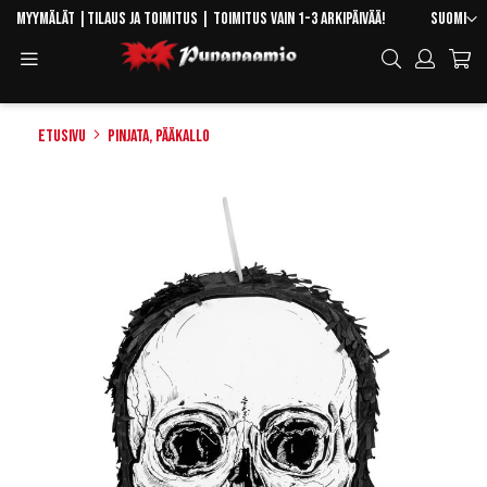
Skip
Kieli
Myymälät
|
Tilaus ja toimitus
| Toimitus vain 1-3 arkipäivää!
Suomi
to
Toggle
Hae
Content
Navigation
Etusivu
Pinjata, Pääkallo
Skip
to
the
end
of
the
images
gallery