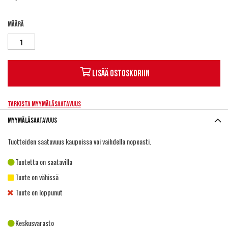
Määrä
Lisää ostoskoriin
Tarkista myymäläsaatavuus
Myymäläsaatavuus
Tuotteiden saatavuus kaupoissa voi vaihdella nopeasti.
Tuotetta on saatavilla
Tuote on vähissä
Tuote on loppunut
Keskusvarasto