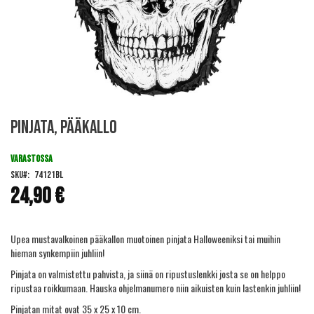
Skip
Pinjata, Pääkallo
to
the
beginning
VARASTOSSA
of
SKU
74121BL
the
24,90 €
images
gallery
Upea mustavalkoinen pääkallon muotoinen pinjata Halloweeniksi tai muihin
hieman synkempiin juhliin!
Pinjata on valmistettu pahvista, ja siinä on ripustuslenkki josta se on helppo
ripustaa roikkumaan. Hauska ohjelmanumero niin aikuisten kuin lastenkin juhliin!
Pinjatan mitat ovat 35 x 25 x 10 cm.