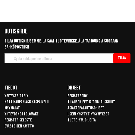
Uutiskirje
Tilaa uutiskirjeemme, ja saat tuotevinkkejä ja tarjouksia suoraan
sähköpostiisi!
Tilaa
Tilaa
uutiskirje
Tiedot
Ohjeet
Yritysesittely
Rekisteröidy
Nettikaupan asiakaspalvelu
Tilausohjeet ja toimituskulut
Myymälät
Asiakaspalautusohjeet
Yhteydenottolomake
Usein kysytyt kysymykset
Rekisteriseloste
Tuote -ym. ohjeita
Evästeiden käyttö