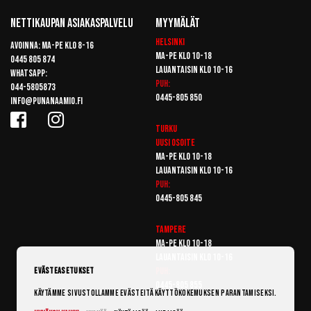
Nettikaupan Asiakaspalvelu
Myymälät
Helsinki
Avoinna: Ma-pe klo 8-16
Ma-pe klo 10-18
0445 805 874
Lauantaisin klo 10-16
Whatsapp:
Puh:
044-5805873
0445-805 850
info@punanaamio.fi
Turku
Uusi osoite
Ma-pe klo 10-18
Lauantaisin klo 10-16
Puh:
0445-805 845
Tampere
Ma-pe klo 10-18
Lauantaisin klo 10-16
Puh:
Evästeasetukset
0445-805 855
Käytämme sivustollamme evästeitä käyttökokemuksen parantamiseksi.