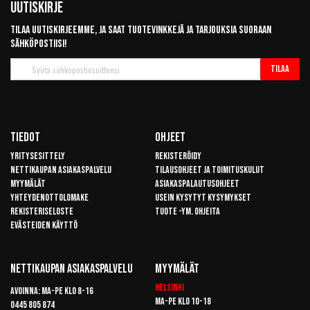
Uutiskirje
Tilaa uutiskirjeemme, ja saat tuotevinkkejä ja tarjouksia suoraan
sähköpostiisi!
Tilaa
Tilaa
uutiskirje
Tiedot
Ohjeet
Yritysesittely
Rekisteröidy
Nettikaupan asiakaspalvelu
Tilausohjeet ja toimituskulut
Myymälät
Asiakaspalautusohjeet
Yhteydenottolomake
Usein kysytyt kysymykset
Rekisteriseloste
Tuote -ym. ohjeita
Evästeiden käyttö
Nettikaupan Asiakaspalvelu
Myymälät
Helsinki
Avoinna: Ma-pe klo 8-16
Ma-pe klo 10-18
0445 805 874