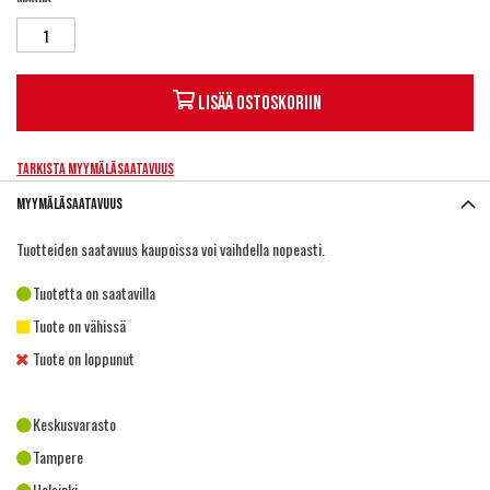
Lisää ostoskoriin
Tarkista myymäläsaatavuus
Myymäläsaatavuus
Tuotteiden saatavuus kaupoissa voi vaihdella nopeasti.
Tuotetta on saatavilla
Tuote on vähissä
Tuote on loppunut
Keskusvarasto
Tampere
Helsinki