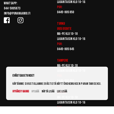
Lauantaisin klo 10-16
Whatsapp:
Puh:
044-5805873
0445-805 850
info@punanaamio.fi
Turku
Uusi osoite
Ma-pe klo 10-18
Lauantaisin klo 10-16
Puh:
0445-805 845
Tampere
Ma-pe klo 10-18
Lauantaisin klo 10-16
Puh:
Evästeasetukset
0445-805 855
Käytämme sivustollamme evästeitä käyttökokemuksen parantamiseksi.
Hyväksy kaikki
Hylkää
Näytä lisää
Lue lisää
Vantaa
Ma-pe klo 10-18
Lauantaisin klo 10-16
Puh:
0445-805 865