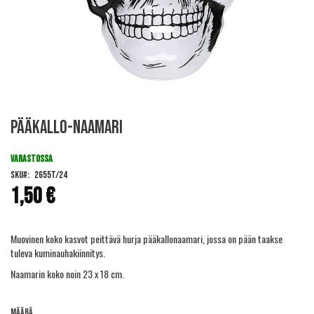
Skip
Pääkallo-naamari
to
the
beginning
VARASTOSSA
of
SKU
2655T/24
the
1,50 €
images
gallery
Muovinen koko kasvot peittävä hurja pääkallonaamari, jossa on pään taakse
tuleva kuminauhakiinnitys.
Naamarin koko noin 23 x 18 cm.
Määrä