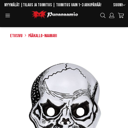
Skip
Kieli
Myymälät
|
Tilaus ja toimitus
| Toimitus vain 1-3 arkipäivää!
Suomi
to
Toggle
Hae
Content
Navigation
Etusivu
Pääkallo-naamari
Skip
to
the
end
of
the
images
gallery