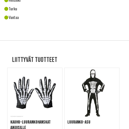
Turku
Vantaa
Liittyvät tuotteet
Kauhu-luurankohanskat
Luuranko-asu
aikuisille