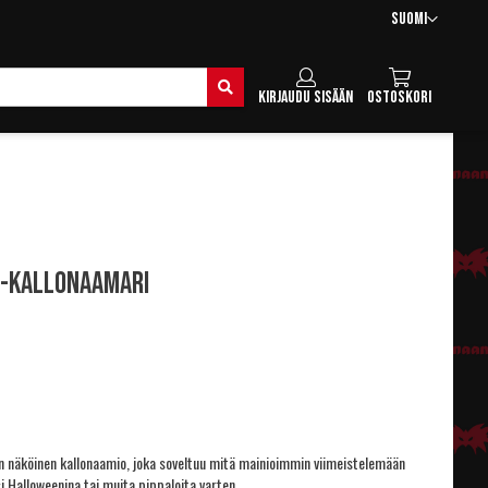
Kieli
Suomi
Hae
Kirjaudu sisään
Ostoskori
 -kallonaamari
en näköinen kallonaamio, joka soveltuu mitä mainioimmin viimeistelemään
i Halloweenina tai muita pippaloita varten.