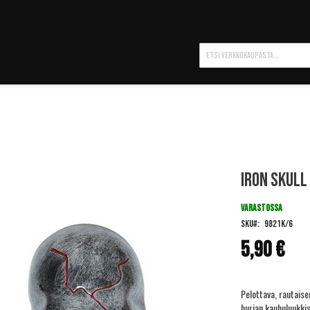
Hae
Iron Skull
VARASTOSSA
SKU
9821K/6
5,90 €
Pelottava, rautais
hurjan kauhuluukkis