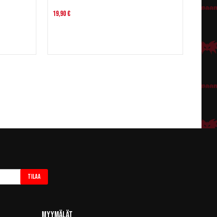
19,90 €
Tilaa
Myymälät