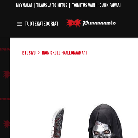
Skip
Myymälät
|
Tilaus ja toimitus
| Toimitus vain 1-3 arkipäivää!
to
Content
Toggle
Tuotekategoriat
Navigation
Etusivu
Iron Skull -kallonaamari
Skip
to
the
end
of
the
images
gallery