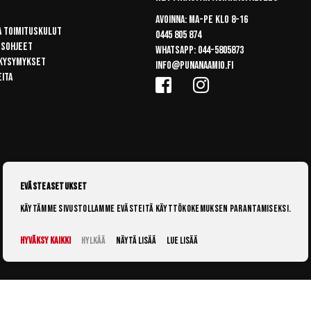
Avoinna: Ma-pe klo 8-16
a toimituskulut
0445 805 874
usohjeet
Whatsapp:
044-5805873
 kysymykset
info@punanaamio.fi
eita
Evästeasetukset
Käytämme sivustollamme evästeitä käyttökokemuksen parantamiseksi.
Hyväksy kaikki
Hylkää
Näytä lisää
Lue lisää