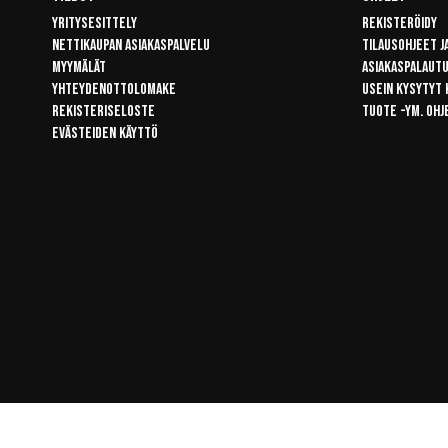
Yritysesittely
Rekisteröidy
Nettikaupan asiakaspalvelu
Tilausohjeet j
Myymälät
Asiakaspalaut
Yhteydenottolomake
Usein kysytyt
Rekisteriseloste
Tuote -ym. ohj
Evästeiden käyttö