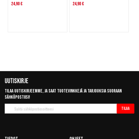
24,90 €
24,90 €
Uutiskirje
Tilaa uutiskirjeemme, ja saat tuotevinkkejä ja tarjouksia suoraan
sähköpostiisi!
Tilaa
Tilaa
uutiskirje