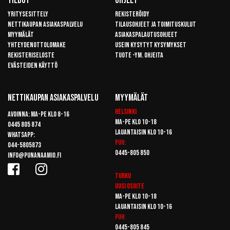
Tiedot
Ohjeet
Yritysesittely
Rekisteröidy
Nettikaupan asiakaspalvelu
Tilausohjeet ja toimituskulut
Myymälät
Asiakaspalautusohjeet
Yhteydenottolomake
Usein kysytyt kysymykset
Rekisteriseloste
Tuote -ym. ohjeita
Evästeiden käyttö
Nettikaupan Asiakaspalvelu
Myymälät
Helsinki
Avoinna: Ma-pe klo 8-16
Ma-pe klo 10-18
0445 805 874
Lauantaisin klo 10-16
Whatsapp:
Puh:
044-5805873
0445-805 850
info@punanaamio.fi
Turku
Uusi osoite
Ma-pe klo 10-18
Lauantaisin klo 10-16
Puh:
0445-805 845