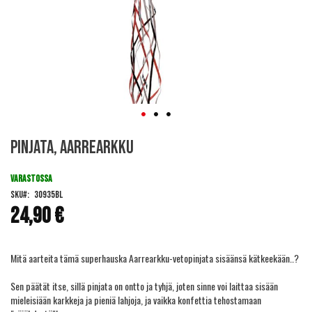
Skip
Pinjata, Aarrearkku
to
the
beginning
VARASTOSSA
of
SKU
30935BL
the
24,90 €
images
gallery
Mitä aarteita tämä superhauska Aarrearkku-vetopinjata sisäänsä kätkeekään..?
Sen päätät itse, sillä pinjata on ontto ja tyhjä, joten sinne voi laittaa sisään
mieleisiään karkkeja ja pieniä lahjoja, ja vaikka konfettia tehostamaan