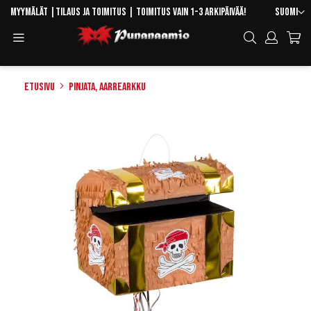
Skip
Kieli
Myymälät
|
Tilaus ja toimitus
| Toimitus vain 1-3 arkipäivää!
Suomi
to
Toggle
Hae
Content
Navigation
Etusivu
Pinjata, Aarrearkku
Skip
to
the
end
of
the
images
gallery