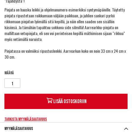
"räjähdystä"!
Pinjata on hauska leikki ja ohjelmanumero esimerkiksi syntymäpäiville. Täytetty
pinjata ripustetaan roikkumaan väljään paikkaan, ja juhlien sankari pyrkii
rikkomaan pinjatan lyömällä sitä kepillä, ja näin ollen saaden sen sisällön
käsiinsä. Ja tämähän tapahtuu sokkona side silmillä! Aarrearkku-pinjata on
malliltaan vetopinjata, eli sen voi perinteisen kepillä mätkimisen sijaan "rikkoa"
myös vetämällä naruista.
Pinjatassa on valmiiksi ripustuslenkki. Aarrearkun koko on noin 33 cm x 24 cm x
30 cm.
Määrä
Lisää ostoskoriin
Tarkista myymäläsaatavuus
Myymäläsaatavuus