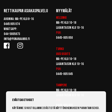
Nettikaupan Asiakaspalvelu
Myymälät
Helsinki
Avoinna: Ma-pe klo 8-16
Ma-pe klo 10-18
0445 805 874
Lauantaisin klo 10-16
Whatsapp:
Puh:
044-5805873
0445-805 850
info@punanaamio.fi
Turku
Uusi osoite
Ma-pe klo 10-18
Lauantaisin klo 10-16
Puh:
0445-805 845
Tampere
Ma-pe klo 10-18
Lauantaisin klo 10-16
Puh:
Evästeasetukset
0445-805 855
Käytämme sivustollamme evästeitä käyttökokemuksen parantamiseksi.