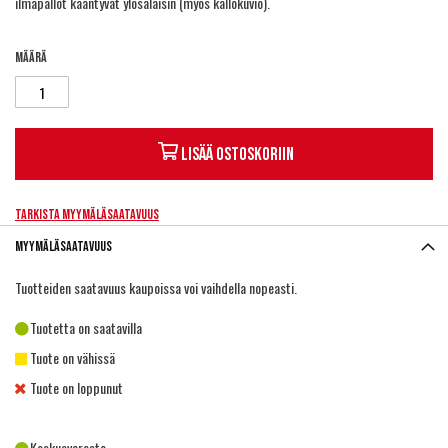
ilmapallot kääntyvät ylösalaisin (myös kallokuvio).
Määrä
Lisää ostoskoriin
Tarkista myymäläsaatavuus
Myymäläsaatavuus
Tuotteiden saatavuus kaupoissa voi vaihdella nopeasti.
Tuotetta on saatavilla
Tuote on vähissä
Tuote on loppunut
Keskusvarasto