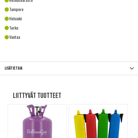
Tampere
Helsinki
Turku
Vantaa
Lisätietoja
Liittyvät tuotteet