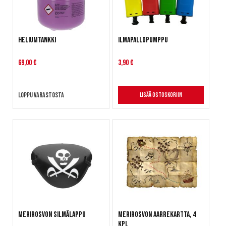
Heliumtankki
Ilmapallopumppu
69,00 €
3,90 €
Loppu varastosta
Lisää ostoskoriin
Merirosvon silmälappu
Merirosvon aarrekartta, 4
kpl