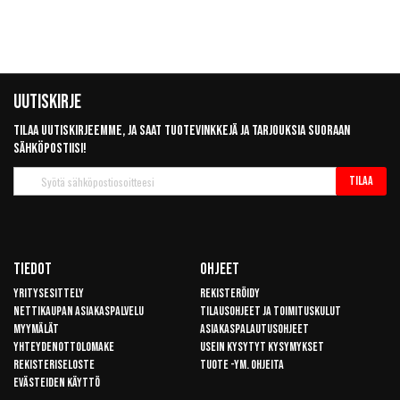
Uutiskirje
Tilaa uutiskirjeemme, ja saat tuotevinkkejä ja tarjouksia suoraan
sähköpostiisi!
Tilaa
Tilaa
uutiskirje
Tiedot
Ohjeet
Yritysesittely
Rekisteröidy
Nettikaupan asiakaspalvelu
Tilausohjeet ja toimituskulut
Myymälät
Asiakaspalautusohjeet
Yhteydenottolomake
Usein kysytyt kysymykset
Rekisteriseloste
Tuote -ym. ohjeita
Evästeiden käyttö