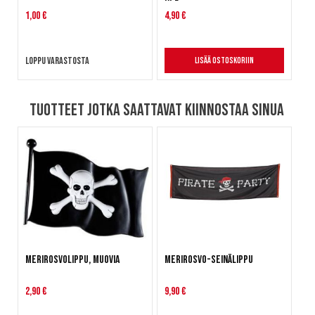
1,00 €
4,90 €
Loppu varastosta
Lisää ostoskoriin
Tuotteet jotka saattavat kiinnostaa sinua
Merirosvolippu, muovia
Merirosvo-seinälippu
2,90 €
9,90 €