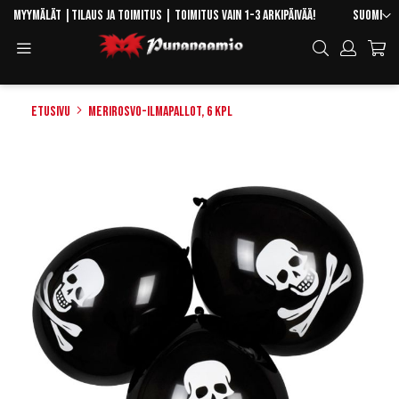
Skip
Kieli
Myymälät
|
Tilaus ja toimitus
| Toimitus vain 1-3 arkipäivää!
Suomi
to
Toggle
Hae
Content
Navigation
Etusivu
Merirosvo-ilmapallot, 6 kpl
Skip
to
the
end
of
the
images
gallery