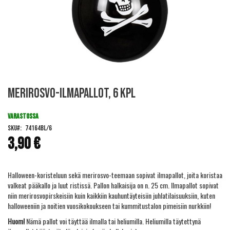
Skip
Merirosvo-ilmapallot, 6 kpl
to
the
beginning
VARASTOSSA
of
SKU
74164BL/6
the
3,90 €
images
gallery
Halloween-koristeluun sekä merirosvo-teemaan sopivat ilmapallot, joita koristaa
valkeat pääkallo ja luut ristissä. Pallon halkaisija on n. 25 cm. Ilmapallot sopivat
niin merirosvopirskeisiin kuin kaikkiin kauhuntäyteisiin juhlatilaisuuksiin, kuten
halloweeniin ja noitien vuosikokoukseen tai kummitustalon pimeisiin nurkkiin!
Huom!
Nämä pallot voi täyttää ilmalla tai
heliumilla
. Heliumilla täytettynä