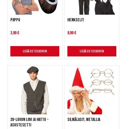
Piippu
Henkselit
3,90 €
8,90 €
Lisää ostoskoriin
Lisää ostoskoriin
20-luvun liivi ja hattu -
Silmälasit, metallia
asustesetti