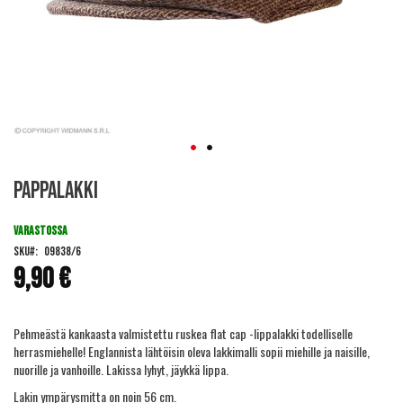
Skip
Pappalakki
to
the
beginning
VARASTOSSA
of
SKU
09838/6
the
9,90 €
images
gallery
Pehmeästä kankaasta valmistettu ruskea flat cap -lippalakki todelliselle
herrasmiehelle! Englannista lähtöisin oleva lakkimalli sopii miehille ja naisille,
nuorille ja vanhoille. Lakissa lyhyt, jäykkä lippa.
Lakin ympärysmitta on noin 56 cm.