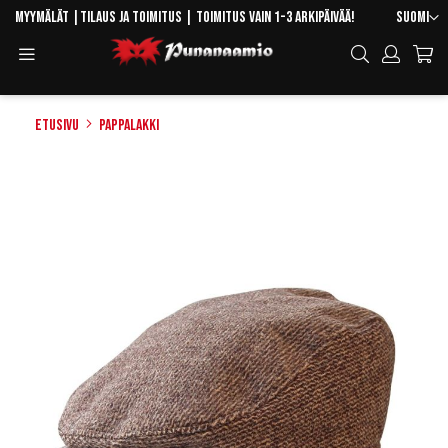
Skip
Kieli
Myymälät
|
Tilaus ja toimitus
| Toimitus vain 1-3 arkipäivää!
Suomi
to
Toggle
Hae
Content
Navigation
Etusivu
Pappalakki
Skip
to
the
end
of
the
images
gallery