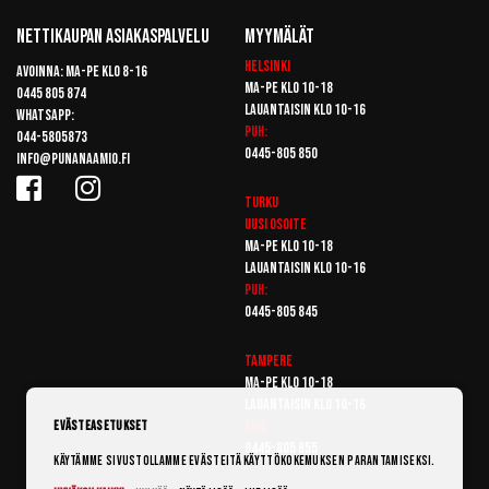
Nettikaupan Asiakaspalvelu
Myymälät
Helsinki
Avoinna: Ma-pe klo 8-16
Ma-pe klo 10-18
0445 805 874
Lauantaisin klo 10-16
Whatsapp:
Puh:
044-5805873
0445-805 850
info@punanaamio.fi
Turku
Uusi osoite
Ma-pe klo 10-18
Lauantaisin klo 10-16
Puh:
0445-805 845
Tampere
Ma-pe klo 10-18
Lauantaisin klo 10-16
Puh:
Evästeasetukset
0445-805 855
Käytämme sivustollamme evästeitä käyttökokemuksen parantamiseksi.