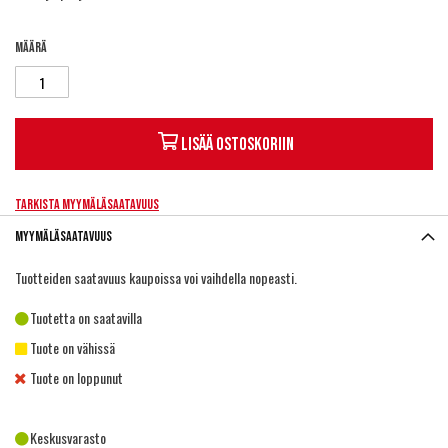
Määrä
Lisää ostoskoriin
Tarkista myymäläsaatavuus
Myymäläsaatavuus
Tuotteiden saatavuus kaupoissa voi vaihdella nopeasti.
Tuotetta on saatavilla
Tuote on vähissä
Tuote on loppunut
Keskusvarasto