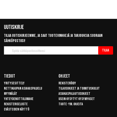
Uutiskirje
Tilaa uutiskirjeemme, ja saat tuotevinkkejä ja tarjouksia suoraan
sähköpostiisi!
Tilaa
Tilaa
uutiskirje
Tiedot
Ohjeet
Yritysesittely
Rekisteröidy
Nettikaupan asiakaspalvelu
Tilausohjeet ja toimituskulut
Myymälät
Asiakaspalautusohjeet
Yhteydenottolomake
Usein kysytyt kysymykset
Rekisteriseloste
Tuote -ym. ohjeita
Evästeiden käyttö