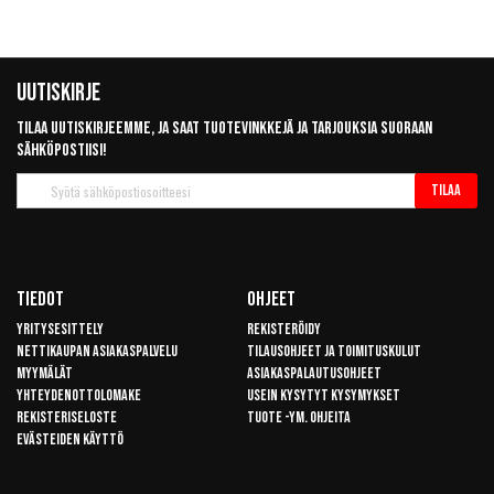
Uutiskirje
Tilaa uutiskirjeemme, ja saat tuotevinkkejä ja tarjouksia suoraan
sähköpostiisi!
Tilaa
Tilaa
uutiskirje
Tiedot
Ohjeet
Yritysesittely
Rekisteröidy
Nettikaupan asiakaspalvelu
Tilausohjeet ja toimituskulut
Myymälät
Asiakaspalautusohjeet
Yhteydenottolomake
Usein kysytyt kysymykset
Rekisteriseloste
Tuote -ym. ohjeita
Evästeiden käyttö