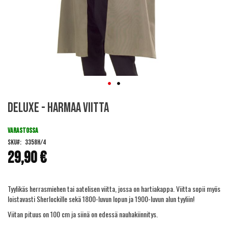
Skip
Deluxe - Harmaa viitta
to
the
beginning
VARASTOSSA
of
SKU
3358H/4
the
29,90 €
images
gallery
Tyylikäs herrasmiehen tai aatelisen viitta, jossa on hartiakappa. Viitta sopii myös
loistavasti Sherlockille sekä 1800-luvun lopun ja 1900-luvun alun tyyliin!
Viitan pituus on 100 cm ja siinä on edessä nauhakiinnitys.