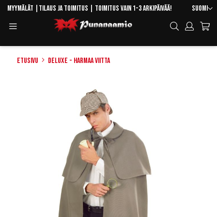
Skip
Kieli
Myymälät
|
Tilaus ja toimitus
| Toimitus vain 1-3 arkipäivää!
Suomi
to
Toggle
Hae
Content
Navigation
Etusivu
Deluxe - Harmaa viitta
Skip
to
the
end
of
the
images
gallery