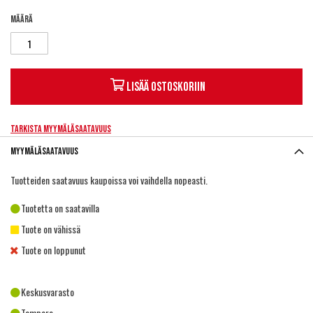
Määrä
Lisää ostoskoriin
Tarkista myymäläsaatavuus
Myymäläsaatavuus
Tuotteiden saatavuus kaupoissa voi vaihdella nopeasti.
Tuotetta on saatavilla
Tuote on vähissä
Tuote on loppunut
Keskusvarasto
Tampere