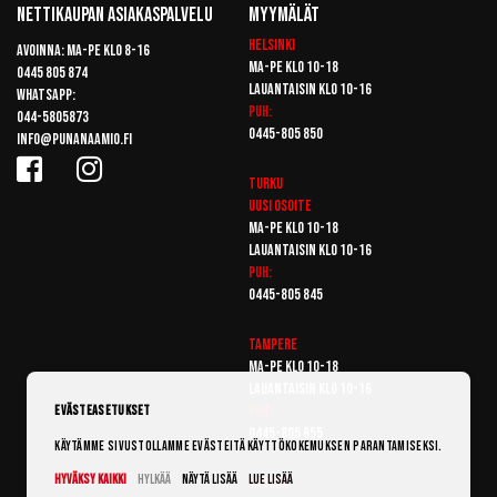
Nettikaupan Asiakaspalvelu
Myymälät
Helsinki
Avoinna: Ma-pe klo 8-16
Ma-pe klo 10-18
0445 805 874
Lauantaisin klo 10-16
Whatsapp:
Puh:
044-5805873
0445-805 850
info@punanaamio.fi
Turku
Uusi osoite
Ma-pe klo 10-18
Lauantaisin klo 10-16
Puh:
0445-805 845
Tampere
Ma-pe klo 10-18
Lauantaisin klo 10-16
Puh:
Evästeasetukset
0445-805 855
Käytämme sivustollamme evästeitä käyttökokemuksen parantamiseksi.
Hyväksy kaikki
Hylkää
Näytä lisää
Lue lisää
Vantaa