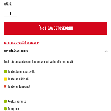
Määrä
Lisää ostoskoriin
Tarkista myymäläsaatavuus
Myymäläsaatavuus
Tuotteiden saatavuus kaupoissa voi vaihdella nopeasti.
Tuotetta on saatavilla
Tuote on vähissä
Tuote on loppunut
Keskusvarasto
Tampere