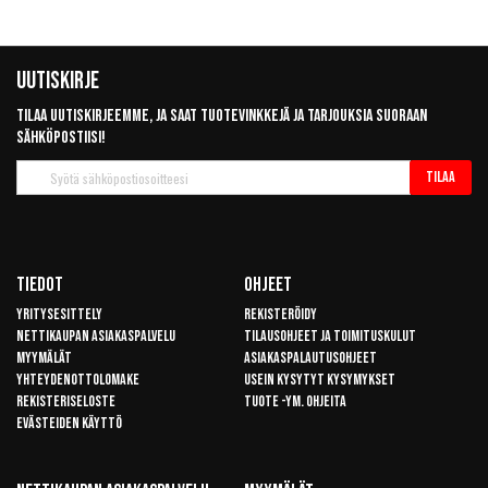
Uutiskirje
Tilaa uutiskirjeemme, ja saat tuotevinkkejä ja tarjouksia suoraan
sähköpostiisi!
Tilaa
Tilaa
uutiskirje
Tiedot
Ohjeet
Yritysesittely
Rekisteröidy
Nettikaupan asiakaspalvelu
Tilausohjeet ja toimituskulut
Myymälät
Asiakaspalautusohjeet
Yhteydenottolomake
Usein kysytyt kysymykset
Rekisteriseloste
Tuote -ym. ohjeita
Evästeiden käyttö