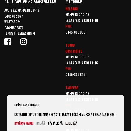
Nettikaupan Asiakaspalvelu
Myymälät
Helsinki
Avoinna: Ma-pe klo 8-16
Ma-pe klo 10-18
0445 805 874
Lauantaisin klo 10-16
Whatsapp:
Puh:
044-5805873
0445-805 850
info@punanaamio.fi
Turku
Uusi osoite
Ma-pe klo 10-18
Lauantaisin klo 10-16
Puh:
0445-805 845
Tampere
Ma-pe klo 10-18
Lauantaisin klo 10-16
Puh:
Evästeasetukset
0445-805 855
Käytämme sivustollamme evästeitä käyttökokemuksen parantamiseksi.
Hyväksy kaikki
Hylkää
Näytä lisää
Lue lisää
Vantaa
Ma-pe klo 10-18