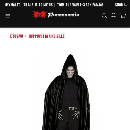
Skip
Kieli
Myymälät
|
Tilaus ja toimitus
| Toimitus vain 1-3 arkipäivää!
Suomi
to
Toggle
Hae
Content
Navigation
Etusivu
Huppuviitta aikuisille
Skip
to
the
end
of
the
images
gallery