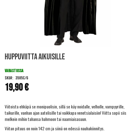
Skip
Huppuviitta aikuisille
to
the
beginning
VARASTOSSA
of
SKU
3585C/6
the
19,90 €
images
gallery
Viitoista ehkäpä se monipuolisin, sillä se käy noidalle, velholle, vampyyrille,
taikurille, vanhan ajan aatelisille tai vaikkapa venetsialaisiin! Viitta sopii siis
melkein mihin tahansa hahmoon tai naamiaisasuun.
Viitan pituus on noin 142 cm ja siinä on edessä nauhakiinnitys.