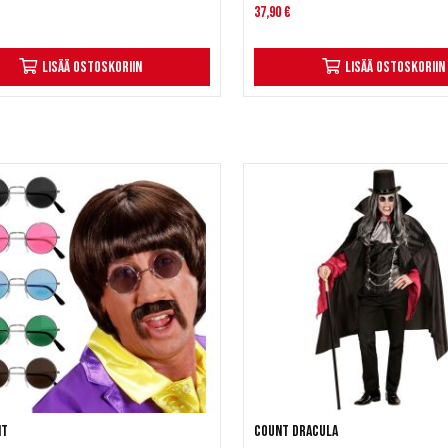
37,90 €
Lisää ostoskoriin
Lisää ostoskoriin
it
Count Dracula