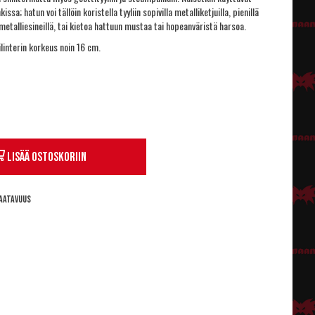
ssa; hatun voi tällöin koristella tyyliin sopivilla metalliketjuilla, pienillä
 metalliesineillä, tai kietoa hattuun mustaa tai hopeanväristä harsoa.
linterin korkeus noin 16 cm.
Lisää ostoskoriin
aatavuus