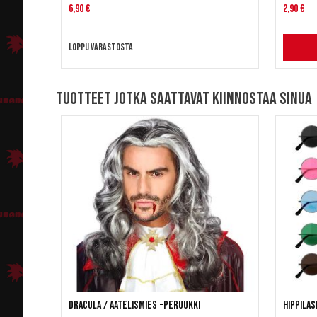
6,90 €
2,90 €
Loppu varastosta
Tuotteet jotka saattavat kiinnostaa sinua
Dracula / Aatelismies -peruukki
Hippilas