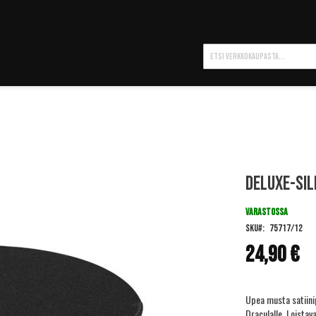
Hae
Deluxe-Sil
VARASTOSSA
SKU
75717/12
24,90 €
Upea musta satiinipä
Draculalle. Loistav