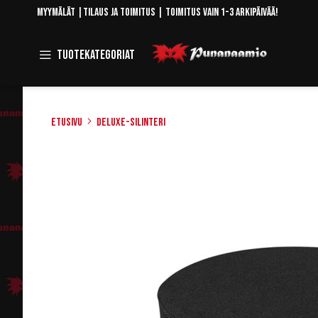
Skip
Myymälät
|
Tilaus ja toimitus
| Toimitus vain 1-3 arkipäivää!
to
Content
Toggle
Tuotekategoriat
Navigation
Etusivu
Deluxe-Silinteri
Skip
to
the
end
of
the
images
gallery