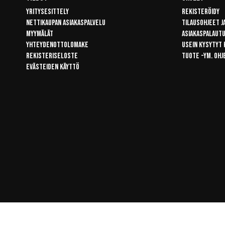
Yritysesittely
Rekisteröidy
Nettikaupan asiakaspalvelu
Tilausohjeet j
Myymälät
Asiakaspalaut
Yhteydenottolomake
Usein kysytyt
Rekisteriseloste
Tuote -ym. ohj
Evästeiden käyttö