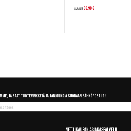
39,90 €
Alkaen
mme, ja saat tuotevinkkejä ja tarjouksia suoraan sähköpostiisi!
Nettikaupan Asiakaspalvelu