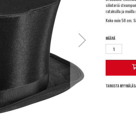
silinteriä steampunki
rataksilla ja muilla
Koko noin 58 cm. Si
Määrä
Tarkista myymäläs