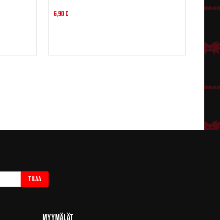
6,90 €
Tilaa
Myymälät