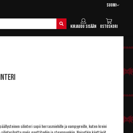
Kieli
Suomi
Hae
Kirjaudu sisään
Ostoskori
interi
ällysteinen silinteri sopii herrasmiehille ja vampyyreille, kuten kreivi
a silinterihattu myös goottityyliin ja steampunkiin. Naisetkin käyttävät