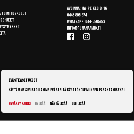
Avoinna: Ma-pe klo 8-16
a toimituskulut
0445 805 874
usohjeet
Whatsapp:
044-5805873
 kysymykset
info@punanaamio.fi
eita
Evästeasetukset
Käytämme sivustollamme evästeitä käyttökokemuksen parantamiseksi.
Hyväksy kaikki
Hylkää
Näytä lisää
Lue lisää