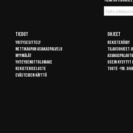
Tilaa uutiskirjee
Tilaa
uutiskirje
Tiedot
Ohjeet
Yritysesittely
Rekisteröidy
Nettikaupan asiakaspalvelu
Tilausohjeet j
Myymälät
Asiakaspalaut
Yhteydenottolomake
Usein kysytyt
Rekisteriseloste
Tuote -ym. ohj
Evästeiden käyttö