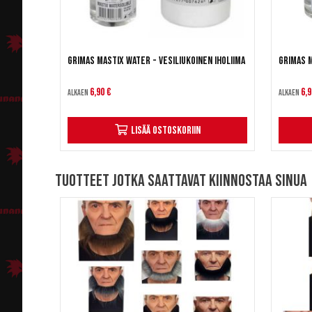
Grimas Mastix Water - Vesiliukoinen iholiima
Grimas M
6,90 €
6,9
Alkaen
Alkaen
Lisää ostoskoriin
Tuotteet jotka saattavat kiinnostaa sinua