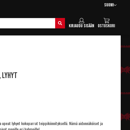
Kieli
Suomi
Hae
Kirjaudu sisään
Ostoskori
 lyhyt
a upeat lyhyet kokoparrat teippikiinnityksellä. Nämä aidonnäköiset ja
ivat monille eri hahmoille!