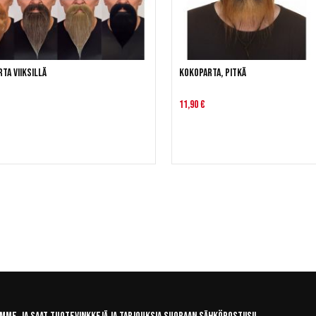
rta viiksillä
Kokoparta, pitkä
11,90 €