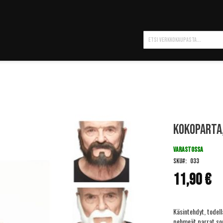
Hae
Kokoparta,
VARASTOSSA
SKU
033
11,90 €
Käsintehdyt, todell
pehmeät parrat sop