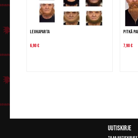
Leukaparta
Pitkä pa
6,90 €
7,90 €
Uutiskirje