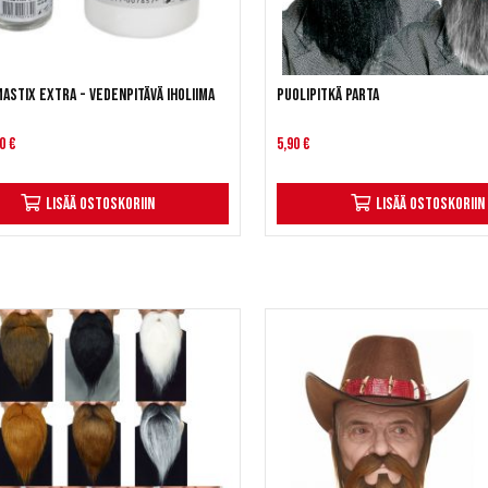
astix Extra - Vedenpitävä iholiima
Puolipitkä parta
0 €
5,90 €
Lisää ostoskoriin
Lisää ostoskoriin