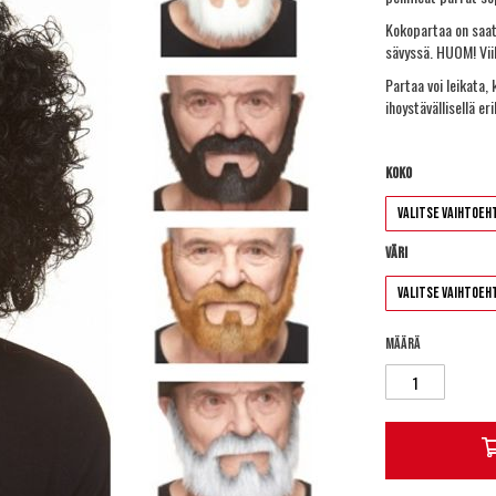
Kokopartaa on saat
sävyssä. HUOM! Vii
Partaa voi leikata, 
ihoystävällisellä er
Koko
Väri
Määrä