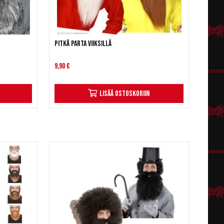
Pitkä parta viiksillä
9,90 €
Lisää ostoskoriin