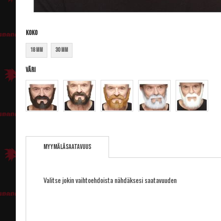
Koko
18 mm
30 mm
Väri
Skip
to
Myymäläsaatavuus
the
beginning
of
the
Valitse jokin vaihtoehdoista nähdäksesi saatavuuden
images
gallery