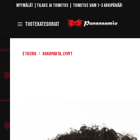
Skip
Myymälät
|
Tilaus ja toimitus
| Toimitus vain 1-3 arkipäivää!
to
Content
Toggle
Tuotekategoriat
Navigation
Etusivu
Kokoparta, lyhyt
Skip
to
the
end
of
the
images
gallery