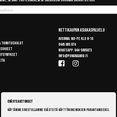
mme, ja saat tuotevinkkejä ja tarjouksia suoraan sähköpostiisi!
Nettikaupan Asiakaspalvelu
Avoinna: Ma-pe klo 8-16
a toimituskulut
0445 805 874
usohjeet
Whatsapp:
044-5805873
 kysymykset
info@punanaamio.fi
eita
Evästeasetukset
Käytämme sivustollamme evästeitä käyttökokemuksen parantamiseksi.