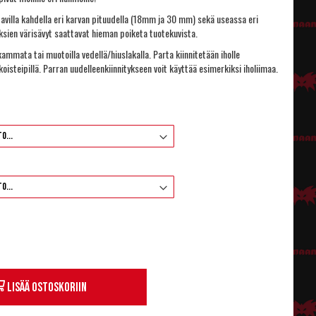
avilla kahdella eri karvan pituudella (18mm ja 30 mm) sekä
useassa eri
ksien värisävyt saattavat hieman poiketa tuotekuvista.
kammata tai muotoilla vedellä/hiuslakalla. Parta kiinnitetään iholle
ikoisteipillä. Parran uudelleenkiinnitykseen voit käyttää esimerkiksi
iholiimaa
.
Lisää ostoskoriin