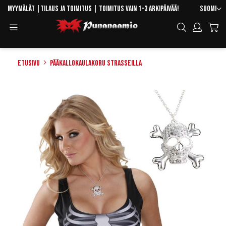
Skip
Kieli
Myymälät
|
Tilaus ja toimitus
| Toimitus vain 1-3 arkipäivää!
Suomi
to
Toggle
Hae
Content
Navigation
Etusivu
Pääkallokaulakoru strasseilla
Skip
to
the
end
of
the
images
gallery