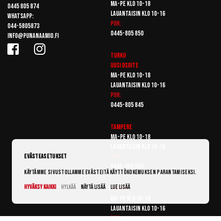
Ma-pe klo 10-18
0445 805 874
Lauantaisin klo 10-16
Whatsapp:
Puh:
044-5805873
0445-805 850
info@punanaamio.fi
Turku
Uusi osoite
Ma-pe klo 10-18
Lauantaisin klo 10-16
Puh:
0445-805 845
Tampere
Ma-pe klo 10-18
Lauantaisin klo 10-16
Puh:
Evästeasetukset
0445-805 855
Käytämme sivustollamme evästeitä käyttökokemuksen parantamiseksi.
Hyväksy kaikki
Hylkää
Näytä lisää
Lue lisää
Vantaa
Ma-pe klo 10-18
Lauantaisin klo 10-16
Puh: