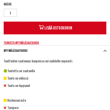
Määrä
Lisää ostoskoriin
Tarkista myymäläsaatavuus
Myymäläsaatavuus
Tuotteiden saatavuus kaupoissa voi vaihdella nopeasti.
Tuotetta on saatavilla
Tuote on vähissä
Tuote on loppunut
Keskusvarasto
Tampere