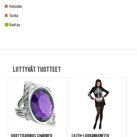
Helsinki
Turku
Vantaa
Liittyvät tuotteet
Goottisormus Charmed
Lilith-luurankoneito