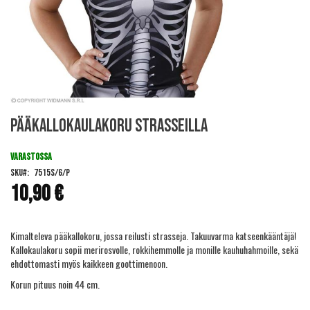
Skip
Pääkallokaulakoru strasseilla
to
the
beginning
VARASTOSSA
of
SKU
7515S/6/P
the
10,90 €
images
gallery
Kimalteleva pääkallokoru, jossa reilusti strasseja. Takuuvarma katseenkääntäjä!
Kallokaulakoru sopii merirosvolle, rokkihemmolle ja monille kauhuhahmoille, sekä
ehdottomasti myös kaikkeen goottimenoon.
Korun pituus noin 44 cm.