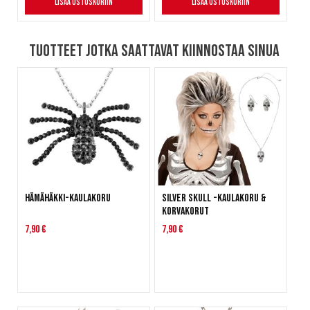
Lisää ostoskoriin
Lisää ostoskoriin
Tuotteet jotka saattavat kiinnostaa sinua
Hämähäkki-kaulakoru
Silver Skull -kaulakoru &
korvakorut
7,90 €
7,90 €