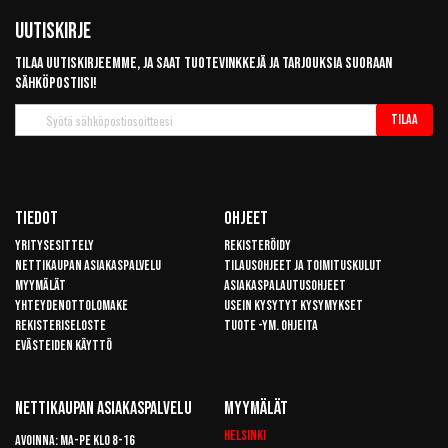
Uutiskirje
Tilaa uutiskirjeemme, ja saat tuotevinkkejä ja tarjouksia suoraan
sähköpostiisi!
Tilaa
Tilaa
uutiskirje
Tiedot
Ohjeet
Yritysesittely
Rekisteröidy
Nettikaupan asiakaspalvelu
Tilausohjeet ja toimituskulut
Myymälät
Asiakaspalautusohjeet
Yhteydenottolomake
Usein kysytyt kysymykset
Rekisteriseloste
Tuote -ym. ohjeita
Evästeiden käyttö
Nettikaupan Asiakaspalvelu
Myymälät
Helsinki
Avoinna: Ma-pe klo 8-16