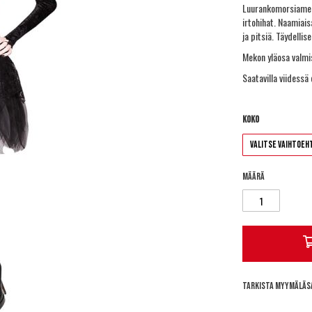
Luurankomorsiamen 
irtohihat. Naamiais
ja pitsiä. Täydelli
Mekon yläosa valmi
Saatavilla viidessä
Koko
Määrä
Tarkista myymäläs