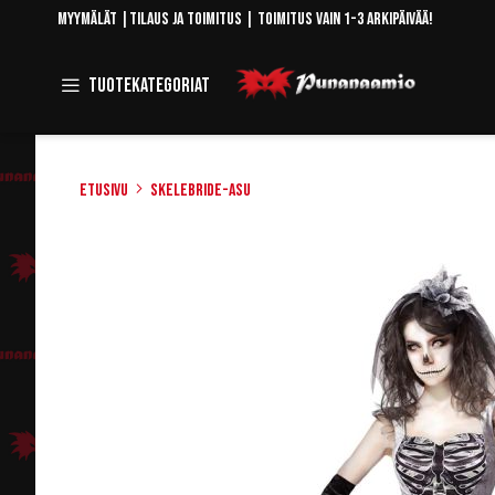
Skip
Myymälät
|
Tilaus ja toimitus
| Toimitus vain 1-3 arkipäivää!
to
Content
Toggle
Tuotekategoriat
Navigation
Etusivu
Skelebride-asu
Skip
to
the
end
of
the
images
gallery