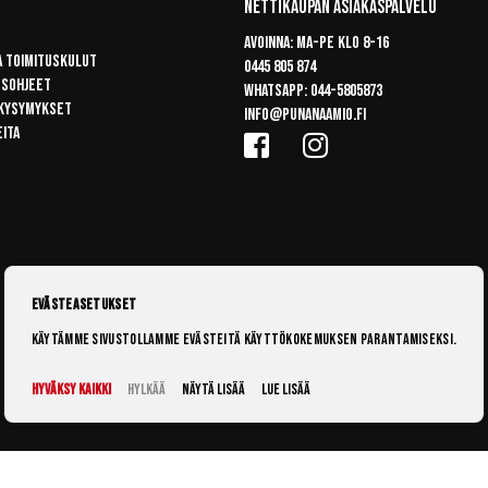
Nettikaupan Asiakaspalvelu
Avoinna: Ma-pe klo 8-16
a toimituskulut
0445 805 874
usohjeet
Whatsapp:
044-5805873
 kysymykset
info@punanaamio.fi
eita
Evästeasetukset
Käytämme sivustollamme evästeitä käyttökokemuksen parantamiseksi.
Hyväksy kaikki
Hylkää
Näytä lisää
Lue lisää