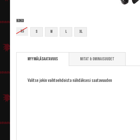
Koko
XS
S
M
L
XL
Skip
to
Myymäläsaatavuus
Mitat & ominaisuudet
the
beginning
of
the
Valitse jokin vaihtoehdoista nähdäksesi saatavuuden
images
gallery