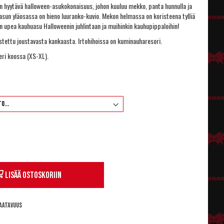
hyytävä halloween-asukokonaisuus, johon kuuluu mekko, panta hunnulla ja
asun yläosassa on hieno luuranko-kuvio. Mekon helmassa on koristeena tylliä
sen upea kauhuasu Halloweenin juhlintaan ja muihinkin kauhupippaloihin!
stettu joustavasta kankaasta. Irtohihoissa on kuminauharesori.
 eri koossa (XS-XL).
Lisää ostoskoriin
aatavuus