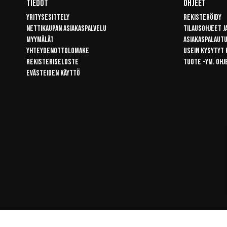
Tiedot
Ohjeet
Yritysesittely
Rekisteröidy
Nettikaupan asiakaspalvelu
Tilausohjeet j
Myymälät
Asiakaspalaut
Yhteydenottolomake
Usein kysytyt
Rekisteriseloste
Tuote -ym. ohj
Evästeiden käyttö