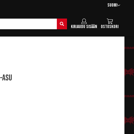
Kieli
Suomi
Hae
Kirjaudu sisään
Ostoskori
-asu