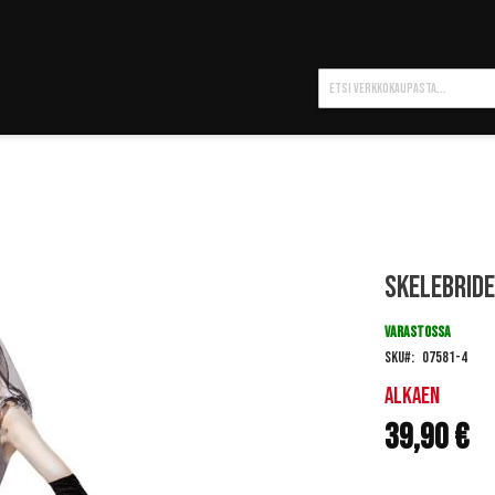
Hae
Skelebride
VARASTOSSA
SKU
07581-4
Alkaen
39,90 €