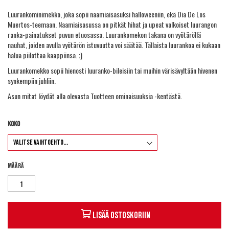
Luurankominimekko, joka sopii naamiaisasuksi halloweeniin, ekä Dia De Los
Muertos-teemaan. Naamiaisasussa on pitkät hihat ja upeat valkoiset luurangon
ranka-painatukset puvun etuosassa. Luurankomekon takana on vyötäröllä
nauhat, joiden avulla vyötärön istuvuutta voi säätää. Tällaista luurankoa ei kukaan
halua piilottaa kaappiinsa. ;)
Luurankomekko sopii hienosti luuranko-bileisiin tai muihin värisävyltään hivenen
synkempiin juhliin.
Asun mitat löydät alla olevasta Tuotteen ominaisuuksia -kentästä.
Koko
Määrä
Lisää ostoskoriin