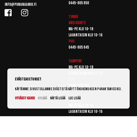
0445-805 850
info@punanaamio.fi
Turku
Uusi osoite
Ma-pe klo 10-18
Lauantaisin klo 10-16
Puh:
0445-805 845
Tampere
Ma-pe klo 10-18
Lauantaisin klo 10-16
Puh:
Evästeasetukset
0445-805 855
Käytämme sivustollamme evästeitä käyttökokemuksen parantamiseksi.
Hyväksy kaikki
Hylkää
Näytä lisää
Lue lisää
Vantaa
Ma-pe klo 10-18
Lauantaisin klo 10-16
Puh:
0445-805 865