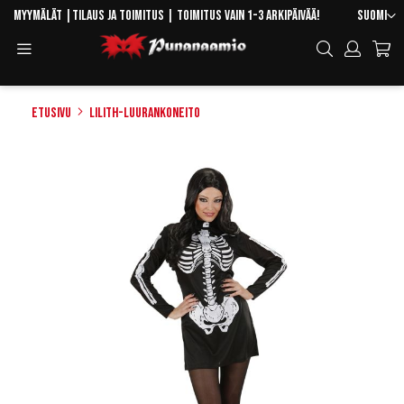
Skip
Kieli
Myymälät
|
Tilaus ja toimitus
| Toimitus vain 1-3 arkipäivää!
Suomi
to
Toggle
Hae
Content
Navigation
Etusivu
Lilith-luurankoneito
Skip
to
the
end
of
the
images
gallery