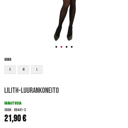
Koko
S
M
L
Skip
Lilith-luurankoneito
to
the
beginning
VARASTOSSA
of
SKU
89441-3
the
21,90 €
images
gallery