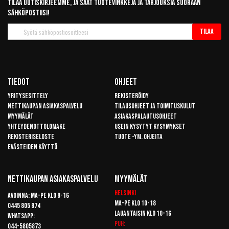
Tilaa uutiskirjeemme, ja saat tuotevinkkejä ja tarjouksia suoraan
sähköpostiisi!
Tilaa
Tilaa
uutiskirje
Tiedot
Ohjeet
Yritysesittely
Rekisteröidy
Nettikaupan asiakaspalvelu
Tilausohjeet ja toimituskulut
Myymälät
Asiakaspalautusohjeet
Yhteydenottolomake
Usein kysytyt kysymykset
Rekisteriseloste
Tuote -ym. ohjeita
Evästeiden käyttö
Nettikaupan Asiakaspalvelu
Myymälät
Helsinki
Avoinna: Ma-pe klo 8-16
Ma-pe klo 10-18
0445 805 874
Lauantaisin klo 10-16
Whatsapp:
Puh:
044-5805873