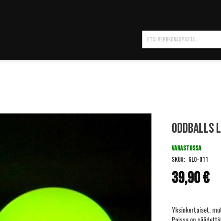
Hae
Oddballs L
VARASTOSSA
SKU
GLO-011
39,90 €
Yksinkertaiset, mut
Poissa on säädettä