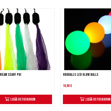
Dream Scarf Poi
Oddballs LED Glow Balls
16,90 €
Lisää ostoskoriin
Lisää ostoskoriin