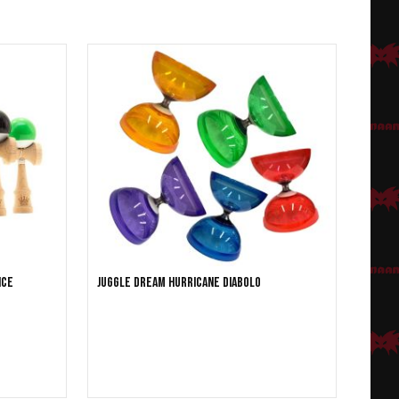
nce
Juggle Dream Hurricane Diabolo