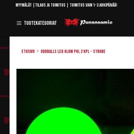
Skip
Myymälät
|
Tilaus ja toimitus
| Toimitus vain 1-3 arkipäivää!
to
Content
Toggle
Tuotekategoriat
Navigation
Etusivu
Oddballs LED Glow Poi, 2 kpl - STROBE
Skip
to
the
end
of
the
images
gallery