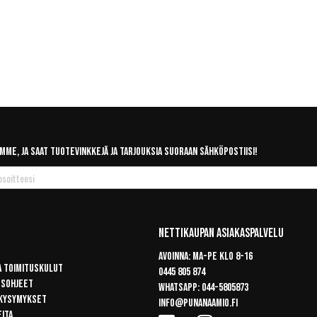
mme, ja saat tuotevinkkejä ja tarjouksia suoraan sähköpostiisi!
Nettikaupan Asiakaspalvelu
Avoinna: Ma-pe klo 8-16
a toimituskulut
0445 805 874
usohjeet
Whatsapp:
044-5805873
 kysymykset
info@punanaamio.fi
eita