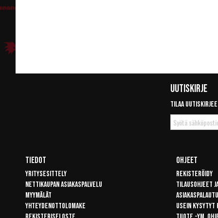
Uutiskirje
Tilaa uutiskirjee
Tilaa
uutiskirje
Tiedot
Ohjeet
Yritysesittely
Rekisteröidy
Nettikaupan asiakaspalvelu
Tilausohjeet j
Myymälät
Asiakaspalaut
Yhteydenottolomake
Usein kysytyt
Rekisteriseloste
Tuote -ym. ohj