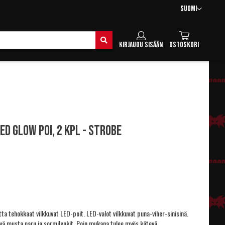
Kieli
Suomi
Hae
Kirjaudu sisään
Ostoskori
ED Glow Poi, 2 kpl - STROBE
ta tehokkaat vilkkuvat LED-poit. LED-valot vilkkuvat puna-viher-sinisinä.
vä musta naru ja sormilenkit. Poin mukana tulee myös kätevä