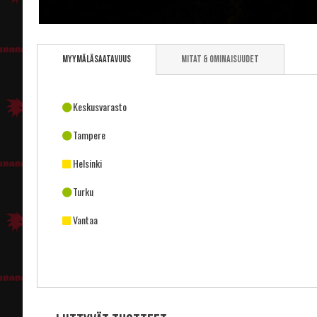
Skip
to
Myymäläsaatavuus
Mitat & ominaisuudet
the
beginning
of
the
Keskusvarasto
images
gallery
Tampere
Helsinki
Turku
Vantaa