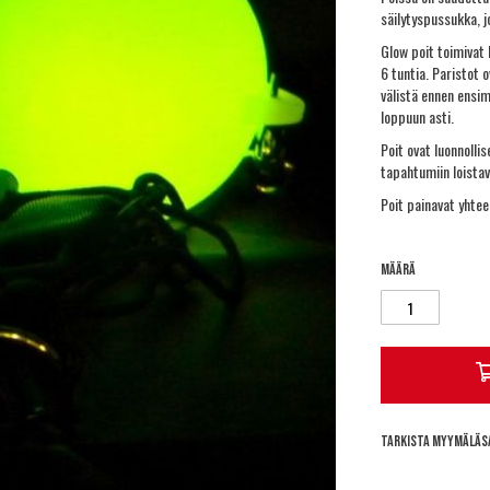
säilytyspussukka, jo
Glow poit toimivat 
6 tuntia. Paristot o
välistä ennen ensi
loppuun asti.
Poit ovat luonnolli
tapahtumiin loistav
Poit painavat yhtee
Määrä
Tarkista myymäläs