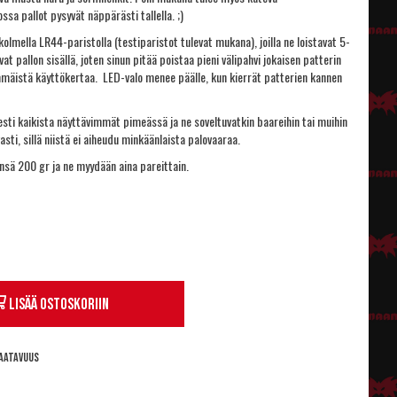
ssa pallot pysyvät näppärästi tallella. ;)
kolmella LR44-paristolla (testiparistot tulevat mukana), joilla ne loistavat 5-
vat pallon sisällä, joten sinun pitää poistaa pieni välipahvi jokaisen patterin
mmäistä käyttökertaa. LED-valo menee päälle, kun kierrät patterien kannen
sesti kaikista näyttävimmät pimeässä ja ne soveltuvatkin baareihin tai muihin
asti, sillä niistä ei aiheudu minkäänlaista palovaaraa.
nsä 200 gr ja ne myydään aina pareittain.
Lisää ostoskoriin
aatavuus