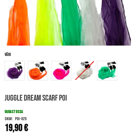
Väri
Skip
Juggle Dream Scarf Poi
to
the
beginning
VARASTOSSA
of
SKU
POI-025
the
19,90 €
images
gallery