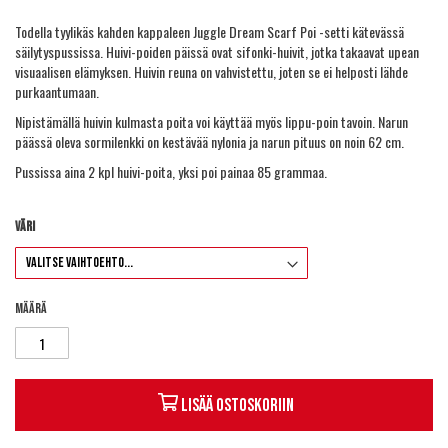
Todella tyylikäs kahden kappaleen Juggle Dream Scarf Poi -setti kätevässä
säilytyspussissa. Huivi-poiden päissä ovat sifonki-huivit, jotka takaavat upean
visuaalisen elämyksen. Huivin reuna on vahvistettu, joten se ei helposti lähde
purkaantumaan.
Nipistämällä huivin kulmasta poita voi käyttää myös lippu-poin tavoin. Narun
päässä oleva sormilenkki on kestävää nylonia ja narun pituus on noin 62 cm.
Pussissa aina 2 kpl huivi-poita, yksi poi painaa 85 grammaa.
Väri
Määrä
Lisää ostoskoriin