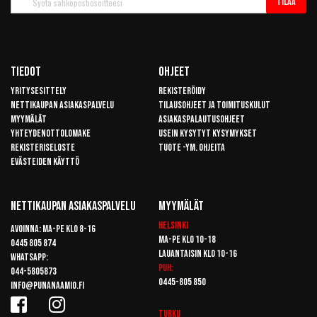
Tilaa
uutiskirje
Tiedot
Ohjeet
Yritysesittely
Rekisteröidy
Nettikaupan asiakaspalvelu
Tilausohjeet ja toimituskulut
Myymälät
Asiakaspalautusohjeet
Yhteydenottolomake
Usein kysytyt kysymykset
Rekisteriseloste
Tuote -ym. ohjeita
Evästeiden käyttö
Nettikaupan Asiakaspalvelu
Myymälät
Helsinki
Avoinna: Ma-pe klo 8-16
Ma-pe klo 10-18
0445 805 874
Lauantaisin klo 10-16
Whatsapp:
Puh:
044-5805873
0445-805 850
info@punanaamio.fi
Turku