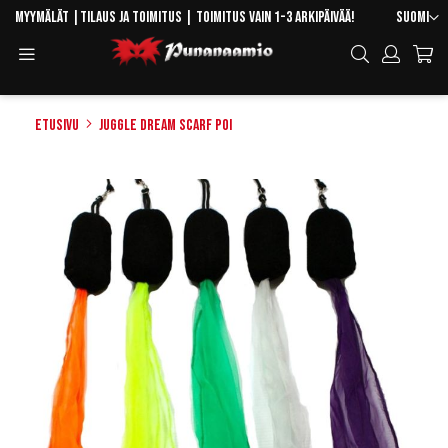
Skip
Kieli
Myymälät
|
Tilaus ja toimitus
| Toimitus vain 1-3 arkipäivää!
Suomi
to
Toggle
Hae
Content
Navigation
Etusivu
Juggle Dream Scarf Poi
Skip
to
the
end
of
the
images
gallery