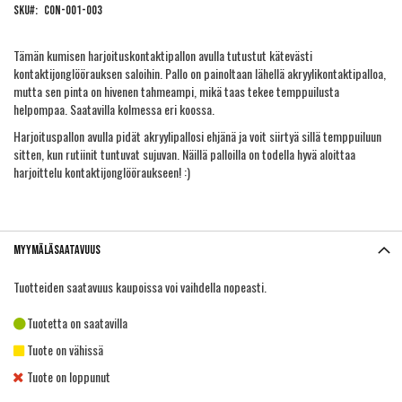
SKU
CON-001-003
the
images
gallery
Tämän kumisen harjoituskontaktipallon avulla tutustut kätevästi
kontaktijonglöörauksen saloihin. Pallo on painoltaan lähellä akryylikontaktipalloa,
mutta sen pinta on hivenen tahmeampi, mikä taas tekee temppuilusta
helpompaa. Saatavilla kolmessa eri koossa.
Harjoituspallon avulla pidät akryylipallosi ehjänä ja voit siirtyä sillä temppuiluun
sitten, kun rutiinit tuntuvat sujuvan. Näillä palloilla on todella hyvä aloittaa
harjoittelu kontaktijonglööraukseen! :)
Myymäläsaatavuus
Tuotteiden saatavuus kaupoissa voi vaihdella nopeasti.
Tuotetta on saatavilla
Tuote on vähissä
Tuote on loppunut