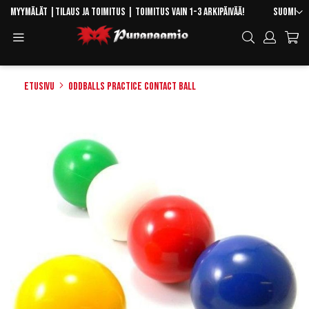
Skip
Kieli
Myymälät
|
Tilaus ja toimitus
| Toimitus vain 1-3 arkipäivää!
Suomi
to
Toggle
Hae
Content
Navigation
Etusivu
Oddballs Practice Contact Ball
Skip
to
the
end
of
the
images
gallery