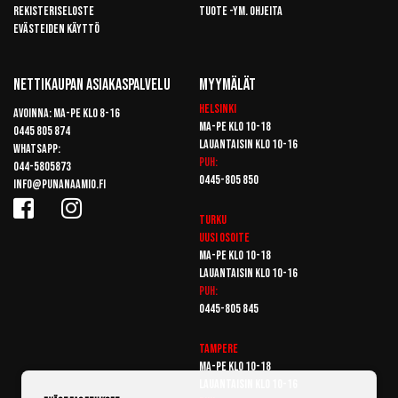
Rekisteriseloste
Tuote -ym. ohjeita
Evästeiden käyttö
Nettikaupan Asiakaspalvelu
Myymälät
Helsinki
Avoinna: Ma-pe klo 8-16
Ma-pe klo 10-18
0445 805 874
Lauantaisin klo 10-16
Whatsapp:
Puh:
044-5805873
0445-805 850
info@punanaamio.fi
Turku
Uusi osoite
Ma-pe klo 10-18
Lauantaisin klo 10-16
Puh:
0445-805 845
Tampere
Ma-pe klo 10-18
Lauantaisin klo 10-16