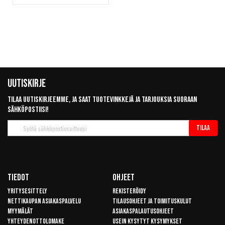
Uutiskirje
Tilaa uutiskirjeemme, ja saat tuotevinkkejä ja tarjouksia suoraan
sähköpostiisi!
Tilaa
Tilaa
uutiskirje
Tiedot
Ohjeet
Yritysesittely
Rekisteröidy
Nettikaupan asiakaspalvelu
Tilausohjeet ja toimituskulut
Myymälät
Asiakaspalautusohjeet
Yhteydenottolomake
Usein kysytyt kysymykset