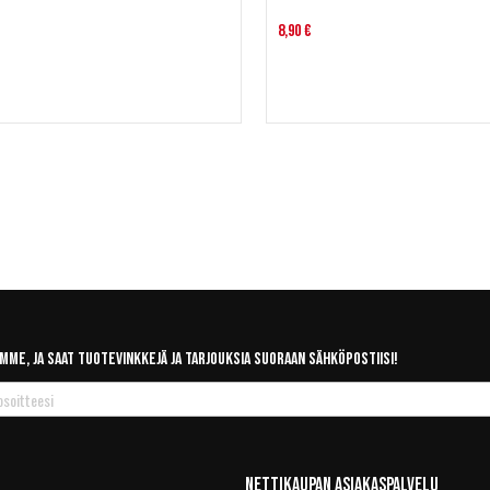
8,90 €
mme, ja saat tuotevinkkejä ja tarjouksia suoraan sähköpostiisi!
Nettikaupan Asiakaspalvelu