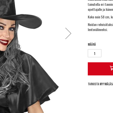
taivutella eri tavoi
opettajalle ja hänen
Koko noin 58 cm, k
Noidan rekvisiitaksi
lentovälineeksi.
Määrä
Tarkista myymäläs