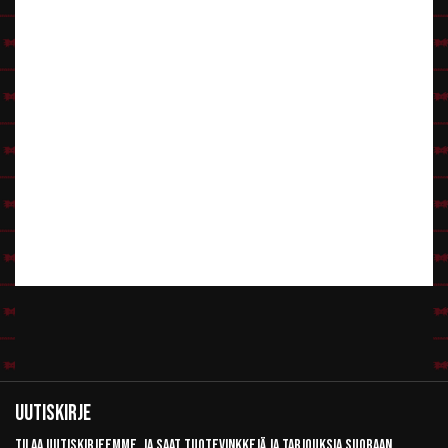
Uutiskirje
Tilaa uutiskirjeemme, ja saat tuotevinkkejä ja tarjouksia suoraan