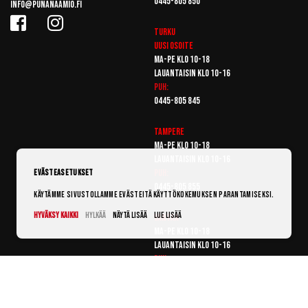
0445-805 850
info@punanaamio.fi
Turku
Uusi osoite
Ma-pe klo 10-18
Lauantaisin klo 10-16
Puh:
0445-805 845
Tampere
Ma-pe klo 10-18
Lauantaisin klo 10-16
Puh:
Evästeasetukset
0445-805 855
Käytämme sivustollamme evästeitä käyttökokemuksen parantamiseksi.
Hyväksy kaikki
Hylkää
Näytä lisää
Lue lisää
Vantaa
Ma-pe klo 10-18
Lauantaisin klo 10-16
Puh:
0445-805 865
© Punanaamio 2025