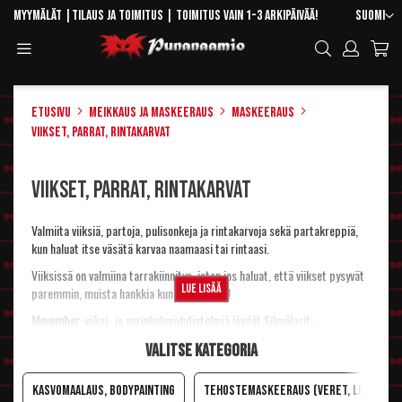
Skip
Kieli
Myymälät
|
Tilaus ja toimitus
| Toimitus vain 1-3 arkipäivää!
Suomi
to
Toggle
Hae
Content
Navigation
Etusivu
Meikkaus ja maskeeraus
Maskeeraus
Viikset, parrat, rintakarvat
Viikset, parrat, rintakarvat
Valmiita viiksiä, partoja, pulisonkeja ja rintakarvoja sekä partakreppiä,
kun haluat itse väsätä karvaa naamaasi tai rintaasi.
Viiksissä on valmiina tarrakiinnitys, joten jos haluat, että viikset pysyvät
Lue lisää
paremmin, muista hankkia kunnon iholiima!
Movember
-viiksi- ja aurinkolasiyhdistelmiä löydät Silmälasit-
kategoriasta.
Valitse kategoria
Kasvomaalaus, bodypainting
Tehostemaskeeraus (veret, liimat, lat