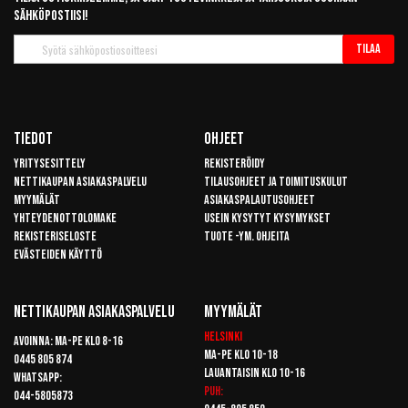
sähköpostiisi!
Tilaa
Tilaa
uutiskirje
Tiedot
Ohjeet
Yritysesittely
Rekisteröidy
Nettikaupan asiakaspalvelu
Tilausohjeet ja toimituskulut
Myymälät
Asiakaspalautusohjeet
Yhteydenottolomake
Usein kysytyt kysymykset
Rekisteriseloste
Tuote -ym. ohjeita
Evästeiden käyttö
Nettikaupan Asiakaspalvelu
Myymälät
Helsinki
Avoinna: Ma-pe klo 8-16
Ma-pe klo 10-18
0445 805 874
Lauantaisin klo 10-16
Whatsapp:
Puh:
044-5805873