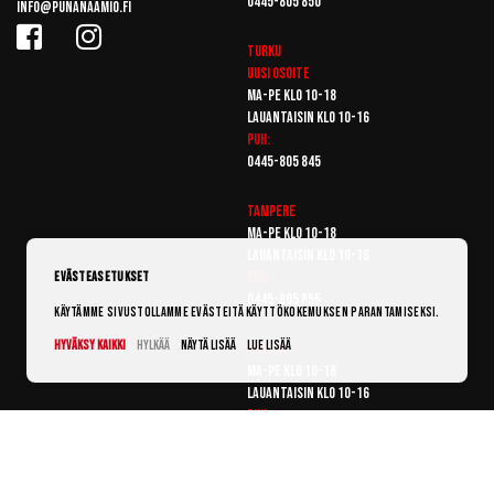
0445-805 850
info@punanaamio.fi
Turku
Uusi osoite
Ma-pe klo 10-18
Lauantaisin klo 10-16
Puh:
0445-805 845
Tampere
Ma-pe klo 10-18
Lauantaisin klo 10-16
Puh:
Evästeasetukset
0445-805 855
Käytämme sivustollamme evästeitä käyttökokemuksen parantamiseksi.
Hyväksy kaikki
Hylkää
Näytä lisää
Lue lisää
Vantaa
Ma-pe klo 10-18
Lauantaisin klo 10-16
Puh:
0445-805 865
© Punanaamio 2025