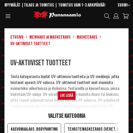
Skip
Kieli
Myymälät
|
Tilaus ja toimitus
| Toimitus vain 1-3 arkipäivää!
Suomi
to
Toggle
Hae
Content
Navigation
Etusivu
Meikkaus ja maskeeraus
Maskeeraus
UV-aktiiviset tuotteet
UV-aktiiviset tuotteet
Tästä kategoriasta löydät UV-aktiivisia tuotteita ja UV-meikkejä, jotka
loistavat upeasti UV-valossa. UV-aktiiviset tuotteet ovat mainioita
esimerkiksi yökerhoissa ja diskoissa, festareilla ja konserteissa, joissa
käytetään UV-valoja. UV-väreillä voit piirtää kuvioita ihoosi tai hiuksiisi,
Lue lisää
jotka saavat uskomattoman hienon loisteen UV-valoissa. UV-piilolinssit
puolestaan tekevät katseestasi unohtumattoman ja jännittävän UV-
valojen loisteessa. :-)
Valitse kategoria
Kasvomaalaus, bodypainting
Tehostemaskeeraus (veret, liimat, lat