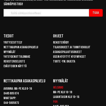
sähköpostiisi!
Tilaa
Tilaa
uutiskirje
Tiedot
Ohjeet
Yritysesittely
Rekisteröidy
Nettikaupan asiakaspalvelu
Tilausohjeet ja toimituskulut
Myymälät
Asiakaspalautusohjeet
Yhteydenottolomake
Usein kysytyt kysymykset
Rekisteriseloste
Tuote -ym. ohjeita
Evästeiden käyttö
Nettikaupan Asiakaspalvelu
Myymälät
Helsinki
Avoinna: Ma-pe klo 8-16
Ma-pe klo 10-18
0445 805 874
Lauantaisin klo 10-16
Whatsapp:
Puh:
044-5805873