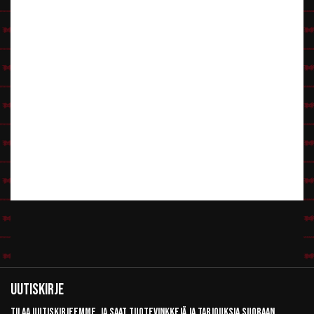
Uutiskirje
Tilaa uutiskirjeemme, ja saat tuotevinkkejä ja tarjouksia suoraan