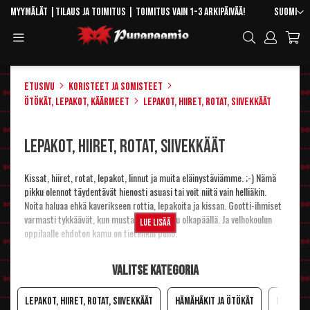
Skip
Kieli
Myymälät
|
Tilaus ja toimitus
| Toimitus vain 1-3 arkipäivää!
Suomi
to
Toggle
Hae
Content
Navigation
Etusivu
Koristeet ja somisteet
Ötökät, lepakot, käärmeet
Lepakot, hiiret, rotat, siivekkäät
Lepakot, hiiret, rotat, siivekkäät
Kissat, hiiret, rotat, lepakot, linnut ja muita eläinystäviämme. ;-) Nämä
pikku olennot täydentävät hienosti asuasi tai voit niitä vain helliäkin.
Noita haluaa ehkä kaverikseen rottia, lepakoita ja kissan. Gootti-ihmiset
varmasti tykkäävät, kun musta korppi istuu olkapäällä. Ja velhokoulun
Lue lisää
oppilaalle ehdoton kamu on tietenkin pöllö.
Valitse kategoria
Lepakot, hiiret, rotat, siivekkäät
Hämähäkit ja ötökät
Käärmeet