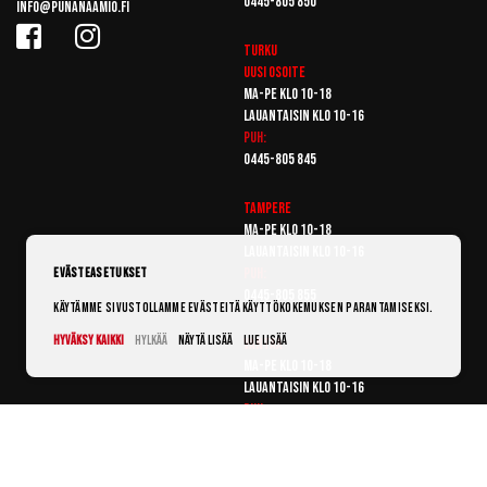
0445-805 850
info@punanaamio.fi
Turku
Uusi osoite
Ma-pe klo 10-18
Lauantaisin klo 10-16
Puh:
0445-805 845
Tampere
Ma-pe klo 10-18
Lauantaisin klo 10-16
Puh:
Evästeasetukset
0445-805 855
Käytämme sivustollamme evästeitä käyttökokemuksen parantamiseksi.
Hyväksy kaikki
Hylkää
Näytä lisää
Lue lisää
Vantaa
Ma-pe klo 10-18
Lauantaisin klo 10-16
Puh:
0445-805 865
© Punanaamio 2025