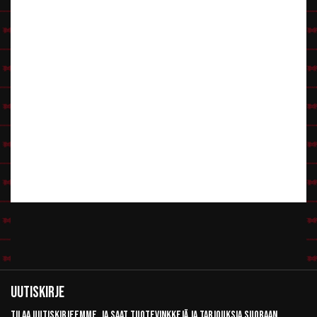
Uutiskirje
Tilaa uutiskirjeemme, ja saat tuotevinkkejä ja tarjouksia suoraan