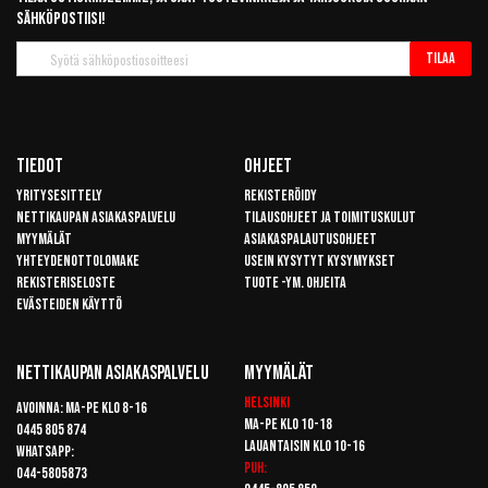
sähköpostiisi!
Tilaa
Tilaa
uutiskirje
Tiedot
Ohjeet
Yritysesittely
Rekisteröidy
Nettikaupan asiakaspalvelu
Tilausohjeet ja toimituskulut
Myymälät
Asiakaspalautusohjeet
Yhteydenottolomake
Usein kysytyt kysymykset
Rekisteriseloste
Tuote -ym. ohjeita
Evästeiden käyttö
Nettikaupan Asiakaspalvelu
Myymälät
Helsinki
Avoinna: Ma-pe klo 8-16
Ma-pe klo 10-18
0445 805 874
Lauantaisin klo 10-16
Whatsapp:
Puh:
044-5805873