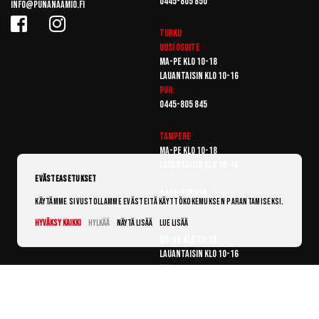
0445-805 850
info@punanaamio.fi
Turku
Uusi osoite
Ma-pe klo 10-18
Lauantaisin klo 10-16
Puh:
0445-805 845
Tampere
Ma-pe klo 10-18
Lauantaisin klo 10-16
Puh:
Evästeasetukset
0445-805 855
Käytämme sivustollamme evästeitä käyttökokemuksen parantamiseksi.
Hyväksy kaikki
Hylkää
Näytä lisää
Lue lisää
Vantaa
Ma-pe klo 10-18
Lauantaisin klo 10-16
Puh:
0445-805 865
© Punanaamio 2025