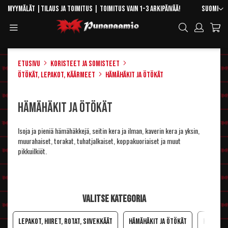
Skip
Kieli
Myymälät
|
Tilaus ja toimitus
| Toimitus vain 1-3 arkipäivää!
Suomi
to
Toggle
Hae
Content
Navigation
Etusivu
Koristeet ja somisteet
Ötökät, lepakot, käärmeet
Hämähäkit ja ötökät
Hämähäkit ja ötökät
Isoja ja pieniä hämähäkkejä, seitin kera ja ilman, kaverin kera ja yksin,
muurahaiset, torakat, tuhatjalkaiset, koppakuoriaiset ja muut
pikkuilkiöt.
Valitse kategoria
Lepakot, hiiret, rotat, siivekkäät
Hämähäkit ja ötökät
Käärmeet