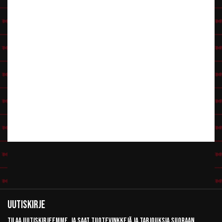
Uutiskirje
Tilaa uutiskirjeemme, ja saat tuotevinkkejä ja tarjouksia suoraan