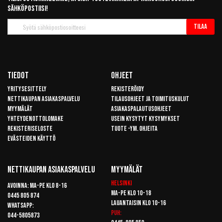
sähköpostiisi!
Tilaa
Tilaa
uutiskirje
Tiedot
Ohjeet
Yritysesittely
Rekisteröidy
Nettikaupan asiakaspalvelu
Tilausohjeet ja toimituskulut
Myymälät
Asiakaspalautusohjeet
Yhteydenottolomake
Usein kysytyt kysymykset
Rekisteriseloste
Tuote -ym. ohjeita
Evästeiden käyttö
Nettikaupan Asiakaspalvelu
Myymälät
Helsinki
Avoinna: Ma-pe klo 8-16
Ma-pe klo 10-18
0445 805 874
Lauantaisin klo 10-16
Whatsapp:
Puh:
044-5805873