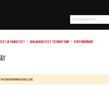
Hae
teet ja somisteet
Juhlakoristeet teemoittain
Syntymäpäivät
vät
n. Yritä myöhemmin uudelleen.