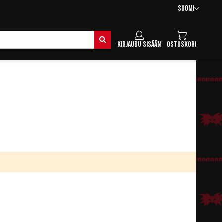
Kieli
Suomi
Hae
Kirjaudu sisään
Ostoskori