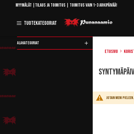
Skip
Myymälät
|
Tilaus ja toimitus
| Toimitus vain 1-3 arkipäivää!
to
Content
Toggle
Tuotekategoriat
Navigation
ALAKATEGORIAT
Etusivu
Koris
Rajaa
Syntymäpäi
tuotteita
Jotain meni pielee