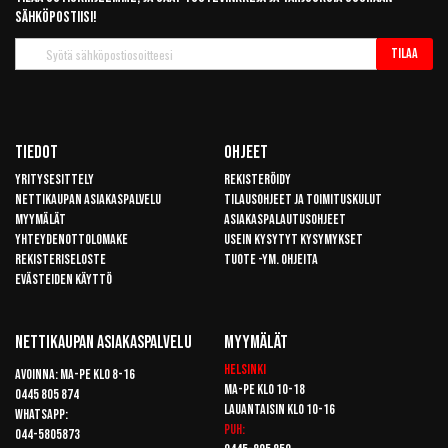
sähköpostiisi!
Tilaa
Tilaa
uutiskirje
Tiedot
Ohjeet
Yritysesittely
Rekisteröidy
Nettikaupan asiakaspalvelu
Tilausohjeet ja toimituskulut
Myymälät
Asiakaspalautusohjeet
Yhteydenottolomake
Usein kysytyt kysymykset
Rekisteriseloste
Tuote -ym. ohjeita
Evästeiden käyttö
Nettikaupan Asiakaspalvelu
Myymälät
Helsinki
Avoinna: Ma-pe klo 8-16
Ma-pe klo 10-18
0445 805 874
Lauantaisin klo 10-16
Whatsapp:
Puh:
044-5805873