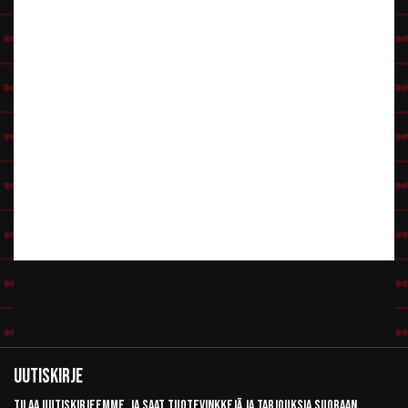
Uutiskirje
Tilaa uutiskirjeemme, ja saat tuotevinkkejä ja tarjouksia suoraan