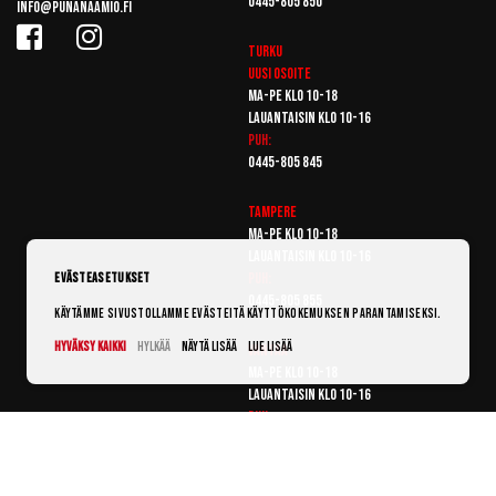
0445-805 850
info@punanaamio.fi
Turku
Uusi osoite
Ma-pe klo 10-18
Lauantaisin klo 10-16
Puh:
0445-805 845
Tampere
Ma-pe klo 10-18
Lauantaisin klo 10-16
Puh:
Evästeasetukset
0445-805 855
Käytämme sivustollamme evästeitä käyttökokemuksen parantamiseksi.
Hyväksy kaikki
Hylkää
Näytä lisää
Lue lisää
Vantaa
Ma-pe klo 10-18
Lauantaisin klo 10-16
Puh:
0445-805 865
© Punanaamio 2025