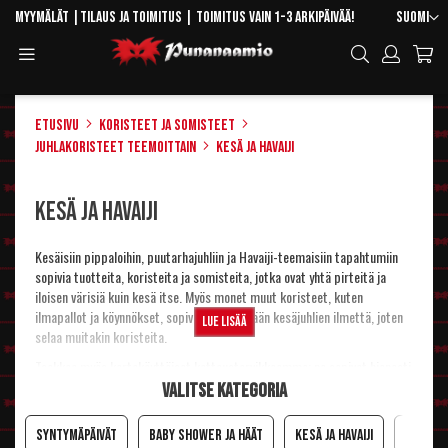
Skip
Kieli
Myymälät
|
Tilaus ja toimitus
| Toimitus vain 1-3 arkipäivää!
Suomi
to
Toggle
Hae
Content
Navigation
Etusivu
Koristeet ja somisteet
Juhlakoristeet teemoittain
Kesä ja Havaiji
Kesä ja Havaiji
Kesäisiin pippaloihin, puutarhajuhliin ja Havaiji-teemaisiin tapahtumiin
sopivia tuotteita, koristeita ja somisteita, jotka ovat yhtä pirteitä ja
iloisen värisiä kuin kesä itse. Myös monet muut koristeet, kuten
ilmapallot
ja
köynnökset
, sopivat piristämään kesäjuhlien ilmettä, joten
Lue lisää
selaa muitakin
koristeita
.
Tsekkaa myös kertakäyttöiset
kattaustarvikkeemme
; ne sopivat hienosti
kaikkiin tilanteisiin, joissa astioiden tiskaaminen on hankalaa tai
Valitse kategoria
mahdotonta. Eikä niiden kanssa tarvitse pelätä, että astiat menisivät
sirpaleiksi. :-)
Syntymäpäivät
Baby shower ja häät
Kesä ja Havaiji
Kansall