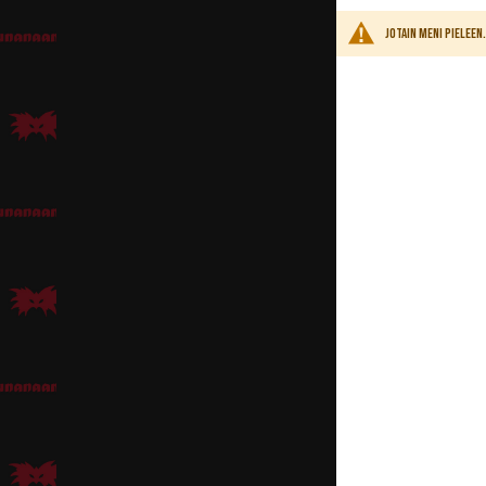
Jack Sparro
Jotain meni pielee
Päähän
Peruukiksi tälle karis
erilaisia helmiä ja mui
Maskeeraus ja meikki
Seitsemän meren seila
esim.
Diplomaattiviiks
Jackillä kiiltelee ham
Pisteenä i:n päälle voi
Asu
Pikku-Sparrowille käy 
Vanhemmalle Jackille s
vanha ruskea liivi. As
Asulisukkeet ja rekvisi
Päässä tulee ehdottom
peruukista tai voit kä
Lanteille voi kietaista
Sparrowilla roikkuu my
täytyy löytyä myös
mie
Vanhojen ryöstöretkien