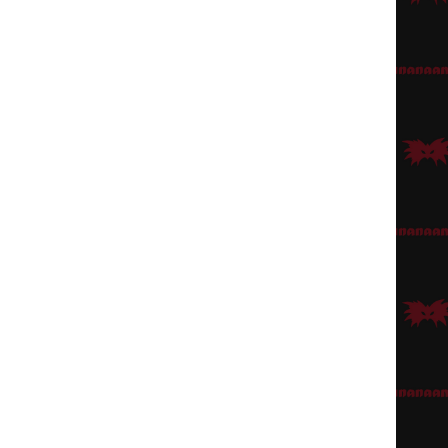
 aikaiseksi levittämällä kasvoihin, kaulalle ja käsiin reilusti
da huulia, ne myös kunnolla värin peittoon.Tässä kohtaa ei tarvitse olla
nällä
. Silmiin vielä sopivat
piilolinssit.
ä peruukkia tahansa, kampaa se muotoilutuotteilla taakse mutta anna
aleen. Asua voi tehdä kuluneen ja likaisen näköiseksi repimällä ja
an vielä sopivat housut ja kengät.
ö
. Lisäksi vielä kävelykeppi, sopiva voisi olla
Timanttikävelykeppi
.