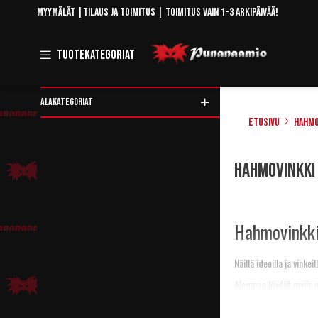
Skip
Myymälät
|
Tilaus ja toimitus
| Toimitus vain 1-3 arkipäivää!
to
Content
Toggle
Tuotekategoriat
Navigation
ALAKATEGORIAT
Etusivu
Hahmo
Rajaa
Hahmovinkki 
tuotteita
Hahmovinkki
Näillä ideoilla ja vink
Alempaa löydät myös uu