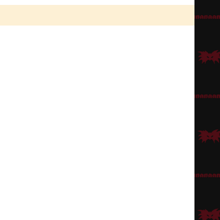
tai vaikkapa
musta Hippi/Lennon-peruukki
. Hiuksien koristeeksi tarvitaan
amalla silmät kauttaaltaan mustalla
kajalilla
. Viiksi-parta-settiin sopii
ensä.
hneen näköinen lookki.
ai Kapteeni Koukku.
 tummat hieman nuhjuiset housut ja jokin esim. kirpparilta bongattu
ovu. Hatun alle tarvitaan punainen pääliina, jollainen löytyy myös Barbossa-
osvomaisen paksun nahkavyön ja vaikkapa miekkavyön, josta totta kai
katso
koru-osastosta
).