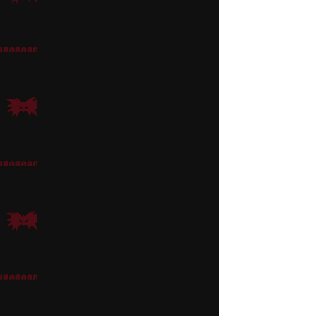
Jack Sparrow ja Pirat
Kapteeni Sal
Maskeeraus
Tämän hahmon maskissa 
kasvovärejä
(valkoista 
tarkka vaan väriä voi l
Jos haluat vielä tehost
Peruukiksi käy vaikka
latvojen liehua vapaast
Asu
Asuksi musta
Merirosv
hankaamalla sitä jollai
Rekvisiitta
Merirosvokapteenille 
Kapteeni Salazar Disn
Klikkaa Hahmovinkit-pä