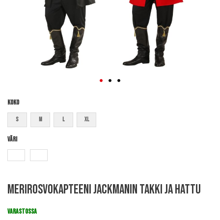
Koko
S
M
L
XL
Väri
Skip
Merirosvokapteeni Jackmanin takki ja hattu
to
the
beginning
VARASTOSSA
of