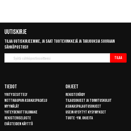
Uutiskirje
Tilaa uutiskirjeemme, ja saat tuotevinkkejä ja tarjouksia suoraan
sähköpostiisi!
Tilaa
Tilaa
uutiskirje
Tiedot
Ohjeet
Yritysesittely
Rekisteröidy
Nettikaupan asiakaspalvelu
Tilausohjeet ja toimituskulut
Myymälät
Asiakaspalautusohjeet
Yhteydenottolomake
Usein kysytyt kysymykset
Rekisteriseloste
Tuote -ym. ohjeita
Evästeiden käyttö