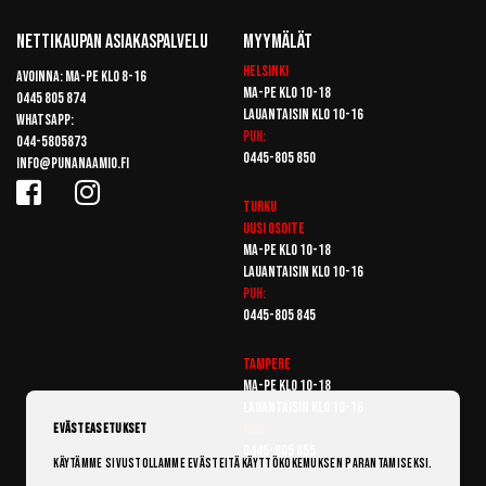
Nettikaupan Asiakaspalvelu
Myymälät
Helsinki
Avoinna: Ma-pe klo 8-16
Ma-pe klo 10-18
0445 805 874
Lauantaisin klo 10-16
Whatsapp:
Puh:
044-5805873
0445-805 850
info@punanaamio.fi
Turku
Uusi osoite
Ma-pe klo 10-18
Lauantaisin klo 10-16
Puh:
0445-805 845
Tampere
Ma-pe klo 10-18
Lauantaisin klo 10-16
Puh:
Evästeasetukset
0445-805 855
Käytämme sivustollamme evästeitä käyttökokemuksen parantamiseksi.