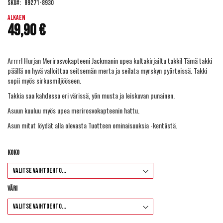
SKU
89271-8930
the
images
Alkaen
49,90 €
gallery
Arrrr! Hurjan Merirosvokapteeni Jackmanin upea kultakirjailtu takki! Tämä takki
päällä on hyvä valloittaa seitsemän merta ja seilata myrskyn pyörteissä. Takki
sopii myös sirkusmiljööseen.
Takkia saa kahdessa eri värissä, yön musta ja leiskuvan punainen.
Asuun kuuluu myös upea merirosvokapteenin hattu.
Asun mitat löydät alla olevasta Tuotteen ominaisuuksia -kentästä.
Koko
Väri