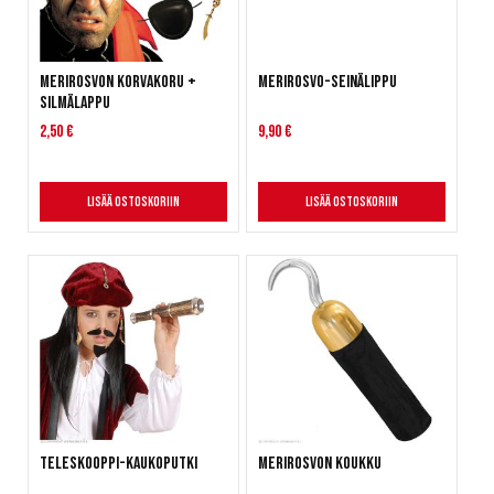
Merirosvon korvakoru +
Merirosvo-seinälippu
silmälappu
2,50 €
9,90 €
Lisää ostoskoriin
Lisää ostoskoriin
Teleskooppi-kaukoputki
Merirosvon koukku