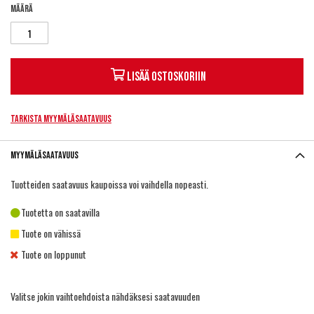
Määrä
Lisää ostoskoriin
Tarkista myymäläsaatavuus
Myymäläsaatavuus
Tuotteiden saatavuus kaupoissa voi vaihdella nopeasti.
Tuotetta on saatavilla
Tuote on vähissä
Tuote on loppunut
Valitse jokin vaihtoehdoista nähdäksesi saatavuuden