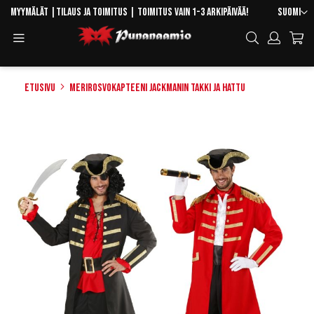
Skip
Kieli
Myymälät
|
Tilaus ja toimitus
| Toimitus vain 1-3 arkipäivää!
Suomi
to
Toggle
Hae
Content
Navigation
Etusivu
Merirosvokapteeni Jackmanin takki ja hattu
Skip
to
the
end
of
the
images
gallery