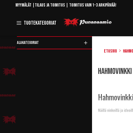
Skip
Myymälät
|
Tilaus ja toimitus
| Toimitus vain 1-3 arkipäivää!
to
Content
Toggle
Tuotekategoriat
Navigation
ALAKATEGORIAT
Etusivu
Hahmo
Rajaa
Hahmovinkki 
tuotteita
Hahmovinkki
Näillä vinkeillä ja ide
Arthur