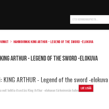
Hae
vinkit
Hahmovinkki King Arthur - Legend of the sword -elokuva
King Arthur - Legend of the sword -elokuva
: KING ARTHUR - Legend of the sword -elokuva
Lue lisää
oilla voit loihtia itsestäsi King Arthur -elokuvan tärkeimmän hahmon!