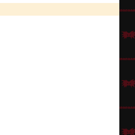
ynällä
ja pehmentämällä niitä sopivalla
siveltimellä
. Taistelujen jälkiä voi
ikoimasta
, joista muotoilemalla kokonaisuus on helppo valmistaa.
aalea
Gunther-peruukki
ilman viiksiä. Muotoilutuotteita apuna käyttäen
 muut sopivat pöksyt sekä tietysti kokonaisuuteen kuuluvat kengät.
laista vastaan!