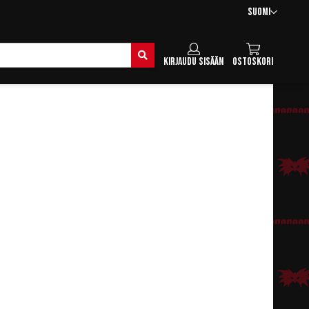
Kieli
Suomi
Hae
Kirjaudu sisään
Ostoskori