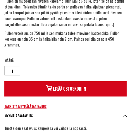
Pullon on muodoltaan hivenen kapeampi kuin Malibu-pullo, joten se on helpompi
ottaa kiinni. Toisaalta tämän takia pohja on pullossa halkaisijaltaan pienempi,
joten temput joissa sen pitää pysähtyä esimerkiksi käden päälle, ovat hivenen
haastavampia. Pullo on valmistettu iskunkestävästä muovista, joten
harjoitellessasi mestariflööraajaksi sinun ei tarvitse pelätä lasinsiruja. :)
Pullon vetoisuus on 750 ml ja sen mukana tulee muovinen kaatonokka. Pullon
korkeus on noin 35 cm ja halkaisija noin 7 cm. Painoa pullolla on noin 450
grammaa.
Määrä
Lisää ostoskoriin
Tarkista myymäläsaatavuus
Myymäläsaatavuus
Tuotteiden saatavuus kaupoissa voi vaihdella nopeasti.