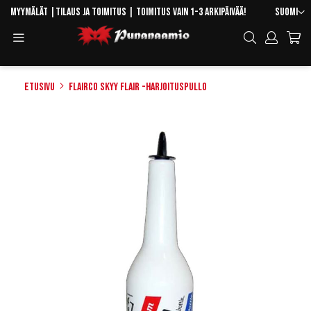
Skip
Kieli
Myymälät
|
Tilaus ja toimitus
| Toimitus vain 1-3 arkipäivää!
Suomi
to
Toggle
Hae
Content
Navigation
Etusivu
Flairco Skyy Flair -harjoituspullo
Skip
to
the
end
of
the
images
gallery