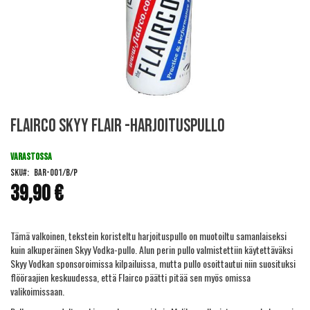
Skip
Flairco Skyy Flair -harjoituspullo
to
the
beginning
VARASTOSSA
of
SKU
BAR-001/B/P
the
39,90 €
images
gallery
Tämä valkoinen, tekstein koristeltu harjoituspullo on muotoiltu samanlaiseksi
kuin alkuperäinen Skyy Vodka-pullo. Alun perin pullo valmistettiin käytettäväksi
Skyy Vodkan sponsoroimissa kilpailuissa, mutta pullo osoittautui niin suosituksi
flööraajien keskuudessa, että Flairco päätti pitää sen myös omissa
valikoimissaan.