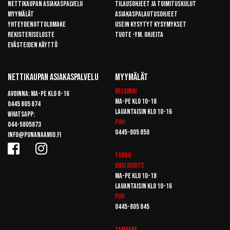
Nettikaupan asiakaspalvelu
Tilausohjeet ja toimituskulut
Myymälät
Asiakaspalautusohjeet
Yhteydenottolomake
Usein kysytyt kysymykset
Rekisteriseloste
Tuote -ym. ohjeita
Evästeiden käyttö
Nettikaupan Asiakaspalvelu
Myymälät
Helsinki
Avoinna: Ma-pe klo 8-16
Ma-pe klo 10-18
0445 805 874
Lauantaisin klo 10-16
Whatsapp:
Puh:
044-5805873
0445-805 850
info@punanaamio.fi
Turku
Uusi osoite
Ma-pe klo 10-18
Lauantaisin klo 10-16
Puh:
0445-805 845
Tampere