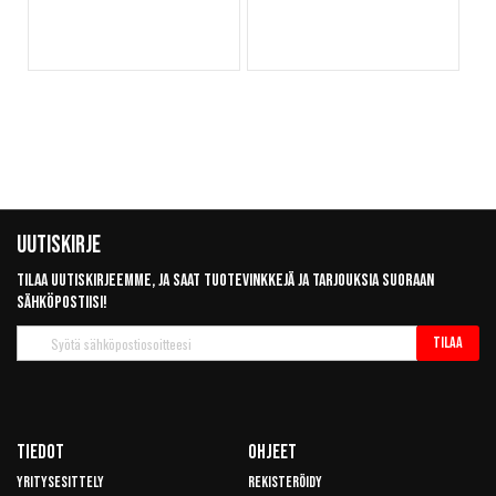
Uutiskirje
Tilaa uutiskirjeemme, ja saat tuotevinkkejä ja tarjouksia suoraan
sähköpostiisi!
Tilaa
Tilaa
uutiskirje
Tiedot
Ohjeet
Yritysesittely
Rekisteröidy