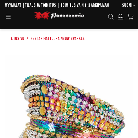
Skip
Kieli
Myymälät
|
Tilaus ja toimitus
| Toimitus vain 1-3 arkipäivää!
Suomi
to
Toggle
Hae
Content
Navigation
Etusivu
Festarihattu, Rainbow Sparkle
Skip
to
the
end
of
the
images
gallery