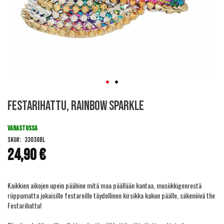
Skip
Festarihattu, Rainbow Sparkle
to
the
beginning
VARASTOSSA
of
SKU
33030BL
the
24,90 €
images
gallery
Kaikkien aikojen upein päähine mitä maa päällään kantaa, musiikkigenrestä
riippumatta jokaisille festareille täydellinen kirsikka kakun päälle, säkenöivä the
Festarihattu!