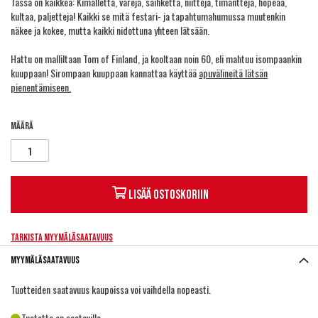
Tässä on kaikkea: Kimalletta, värejä, säihkettä, niittejä, timantteja, hopeaa,
kultaa, paljetteja! Kaikki se mitä festari- ja tapahtumahumussa muutenkin
näkee ja kokee, mutta kaikki nidottuna yhteen lätsään.
Hattu on malliltaan Tom of Finland, ja kooltaan noin 60, eli mahtuu isompaankin
kuuppaan! Sirompaan kuuppaan kannattaa käyttää
apuvälineitä lätsän
pienentämiseen.
Määrä
Lisää ostoskoriin
Tarkista myymäläsaatavuus
Myymäläsaatavuus
Tuotteiden saatavuus kaupoissa voi vaihdella nopeasti.
Tuotetta on saatavilla