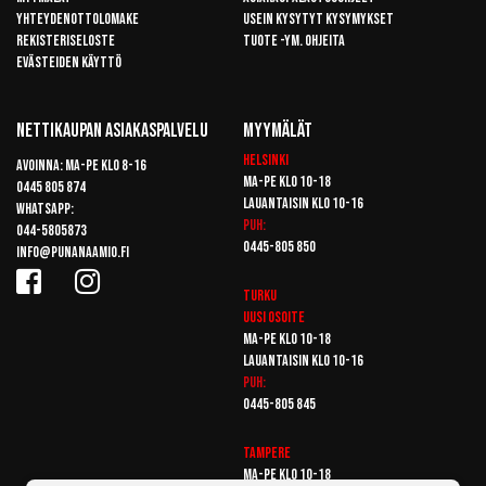
Yhteydenottolomake
Usein kysytyt kysymykset
Rekisteriseloste
Tuote -ym. ohjeita
Evästeiden käyttö
Nettikaupan Asiakaspalvelu
Myymälät
Helsinki
Avoinna: Ma-pe klo 8-16
Ma-pe klo 10-18
0445 805 874
Lauantaisin klo 10-16
Whatsapp:
Puh:
044-5805873
0445-805 850
info@punanaamio.fi
Turku
Uusi osoite
Ma-pe klo 10-18
Lauantaisin klo 10-16
Puh:
0445-805 845
Tampere
Ma-pe klo 10-18