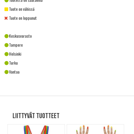
Tuote on vähissä
Tuote on loppunut
Keskusvarasto
Tampere
Helsinki
Turku
Vantaa
Liittyvät tuotteet