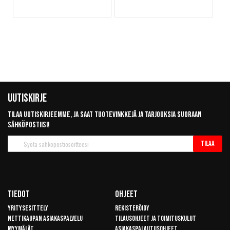
Uutiskirje
Tilaa uutiskirjeemme, ja saat tuotevinkkejä ja tarjouksia suoraan
sähköpostiisi!
Tilaa
Tilaa
uutiskirje
Tiedot
Ohjeet
Yritysesittely
Rekisteröidy
Nettikaupan asiakaspalvelu
Tilausohjeet ja toimituskulut
Myymälät
Asiakaspalautusohjeet